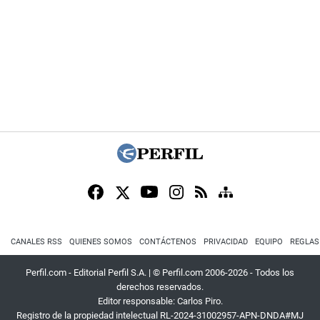
CANALES RSS
QUIENES SOMOS
CONTÁCTENOS
PRIVACIDAD
EQUIPO
REGLAS
Perfil.com - Editorial Perfil S.A.
| © Perfil.com 2006-2026 - Todos los
derechos reservados.
Editor responsable: Carlos Piro.
Registro de la propiedad intelectual RL-2024-31002957-APN-DNDA#MJ