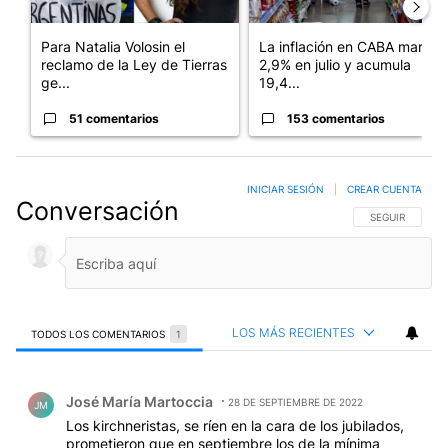
Para Natalia Volosin el
La inflación en CABA marcó
reclamo de la Ley de Tierras
2,9% en julio y acumula
ge...
19,4...
51 comentarios
153 comentarios
INICIAR SESIÓN
|
CREAR CUENTA
Conversación
SIGA ESTA CO
SEGUIR
LOS MÁS RECIENTES
TODOS LOS COMENTARIOS
1
Todos los comentarios
Comentario de José María Martoccia.
José María Martoccia
28 DE SEPTIEMBRE DE 2022
JM
Los kirchneristas, se ríen en la cara de los jubilados,
prometieron que en septiembre los de la mínima