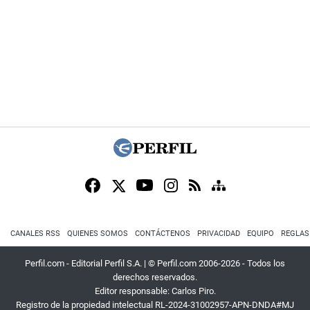
CANALES RSS
QUIENES SOMOS
CONTÁCTENOS
PRIVACIDAD
EQUIPO
REGLAS
Perfil.com - Editorial Perfil S.A.
| © Perfil.com 2006-2026 - Todos los
derechos reservados.
Editor responsable: Carlos Piro.
Registro de la propiedad intelectual RL-2024-31002957-APN-DNDA#MJ