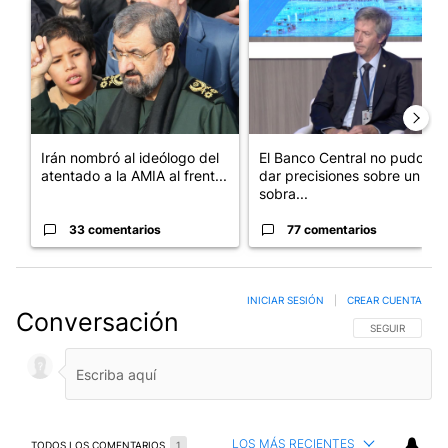
Un artículo de tendencia con el título "Irán nombró al ideólog
Un artículo de tendencia con e
Irán nombró al ideólogo del
El Banco Central no pudo
atentado a la AMIA al frent...
dar precisiones sobre un
sobra...
33 comentarios
77 comentarios
INICIAR SESIÓN
|
CREAR CUENTA
Conversación
SIGA ESTA CO
SEGUIR
LOS MÁS RECIENTES
TODOS LOS COMENTARIOS
1