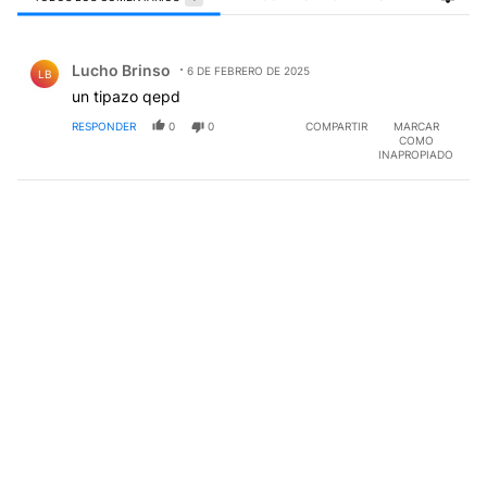
Todos los comentarios
Comentario de Lucho Brinso.
Lucho Brinso
6 DE FEBRERO DE 2025
LB
un tipazo qepd
RESPONDER
0
0
COMPARTIR
MARCAR
COMO
INAPROPIADO