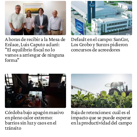
A horas de recibir a la Mesa de
Default en el campo: SanCor,
Enlace, Luis Caputo aclaró:
Los Grobo y Surcos pidieron
"El equilibrio fiscal no lo
concursos de acreedores
vamos a arriesgar de ninguna
forma"
Córdoba bajo apagón masivo
Baja de retenciones: cuál es el
en pleno calor extremo:
impacto que se puede esperar
barrios sin luz y caos en el
en la productividad del campo
tránsito