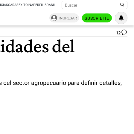
ICIAS
CARAS
EXITOÍNA
PERFIL BRASIL
INGRESAR
SUSCRIBITE
12
An
tidades del
El
tit
de
Ec
Se
Ma
|
ME
 del sector agropecuario para definir detalles,