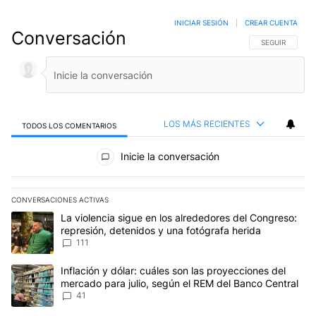
INICIAR SESIÓN
|
CREAR CUENTA
Conversación
SIGA ESTA CO
SEGUIR
LOS MÁS RECIENTES
TODOS LOS COMENTARIOS
Todos los comentarios
Inicie la conversación
CONVERSACIONES ACTIVAS
Este listado muestra los artículos con más comentarios en los últim
Un artículo de tendencia con el título "La violencia sigue en los 
La violencia sigue en los alrededores del Congreso:
represión, detenidos y una fotógrafa herida
111
Un artículo de tendencia con el título "Inflación y dólar: cuáles 
Inflación y dólar: cuáles son las proyecciones del
mercado para julio, según el REM del Banco Central
41