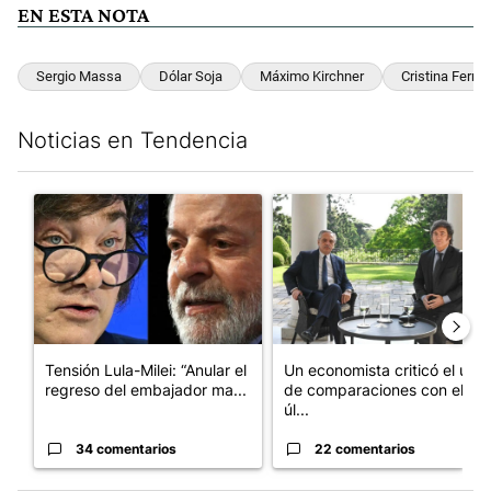
EN ESTA NOTA
Sergio Massa
Dólar Soja
Máximo Kirchner
Cristina Ferná
Noticias en Tendencia
Este listado muestra los artículos con más comentarios en los últim
Un artículo de tendencia con el título "Tensión Lula-Milei: “A
Un artículo de tendencia con 
Tensión Lula-Milei: “Anular el
Un economista criticó el uso
regreso del embajador ma...
de comparaciones con el
úl...
34 comentarios
22 comentarios