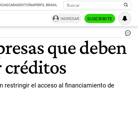
ICIAS
CARAS
EXITOÍNA
PERFIL BRASIL
INGRESAR
SUSCRIBITE
Pol
mpresas que deben
mo
La
ine
 créditos
se
tra
a
pre
|
 restringir el acceso al financiamiento de
ce