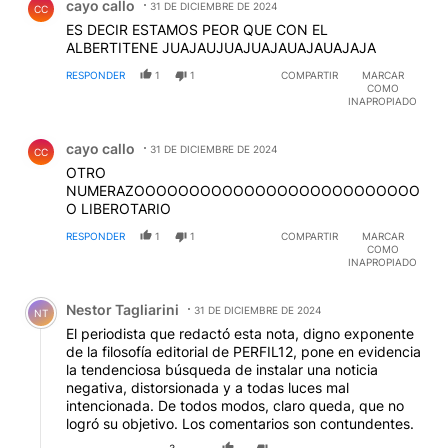
cayo callo
31 DE DICIEMBRE DE 2024
CC
ES DECIR ESTAMOS PEOR QUE CON EL
ALBERTITENE JUAJAUJUAJUAJAUAJAUAJAJA
RESPONDER
1
1
COMPARTIR
MARCAR
COMO
INAPROPIADO
Comentario de cayo callo.
cayo callo
31 DE DICIEMBRE DE 2024
CC
OTRO
NUMERAZOOOOOOOOOOOOOOOOOOOOOOOOOO
O LIBEROTARIO
RESPONDER
1
1
COMPARTIR
MARCAR
COMO
INAPROPIADO
Comentario de Nestor Tagliarini.
Nestor Tagliarini
31 DE DICIEMBRE DE 2024
NT
El periodista que redactó esta nota, digno exponente
de la filosofía editorial de PERFIL12, pone en evidencia
la tendenciosa búsqueda de instalar una noticia
negativa, distorsionada y a todas luces mal
intencionada. De todos modos, claro queda, que no
logró su objetivo. Los comentarios son contundentes.
3