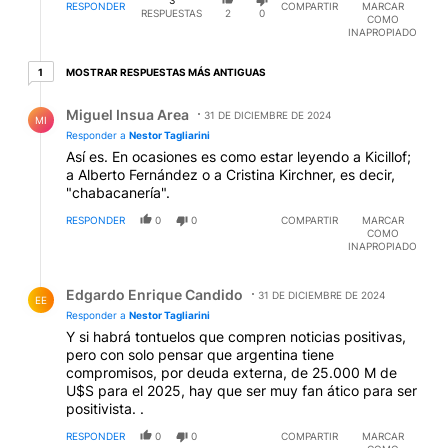
RESPONDER
COMPARTIR
MARCAR
RESPUESTAS
2
0
COMO
INAPROPIADO
1 respuesta más antiguas
MOSTRAR RESPUESTAS MÁS ANTIGUAS
1
Respuesta de Miguel Insua Area.
Miguel Insua Area
31 DE DICIEMBRE DE 2024
MI
Responder a
Nestor Tagliarini
Así es. En ocasiones es como estar leyendo a Kicillof;
a Alberto Fernández o a Cristina Kirchner, es decir,
"chabacanería".
RESPONDER
0
0
COMPARTIR
MARCAR
COMO
INAPROPIADO
Respuesta de Edgardo Enrique Candido.
Edgardo Enrique Candido
31 DE DICIEMBRE DE 2024
EE
Responder a
Nestor Tagliarini
Y si habrá tontuelos que compren noticias positivas,
pero con solo pensar que argentina tiene
compromisos, por deuda externa, de 25.000 M de
U$S para el 2025, hay que ser muy fan ático para ser
positivista. .
RESPONDER
0
0
COMPARTIR
MARCAR