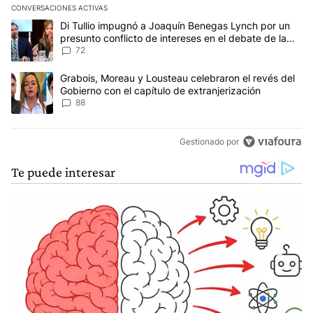
CONVERSACIONES ACTIVAS
Este listado muestra los artículos con más comentarios en los últim
Un artículo de tendencia con el título "Di Tullio impugnó a Joaqu
Di Tullio impugnó a Joaquín Benegas Lynch por un
presunto conflicto de intereses en el debate de la
Ley de Tierras
72
Un artículo de tendencia con el título "Grabois, Moreau y Lousteau
Grabois, Moreau y Lousteau celebraron el revés del
Gobierno con el capítulo de extranjerización
88
Gestionado por