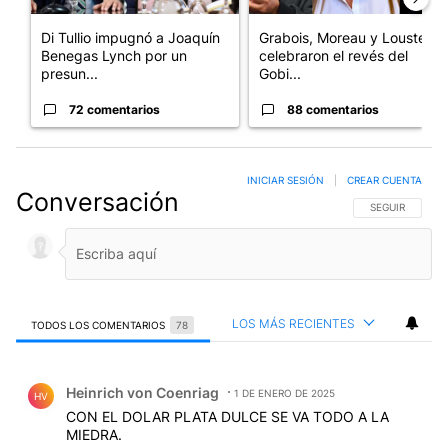
Di Tullio impugnó a Joaquín
Grabois, Moreau y Lousteau
Benegas Lynch por un
celebraron el revés del
presun...
Gobi...
72 comentarios
88 comentarios
INICIAR SESIÓN
|
CREAR CUENTA
Conversación
SIGA ESTA CO
SEGUIR
LOS MÁS RECIENTES
TODOS LOS COMENTARIOS
78
Todos los comentarios
Comentario de Heinrich von Coenriag.
Heinrich von Coenriag
1 DE ENERO DE 2025
HV
CON EL DOLAR PLATA DULCE SE VA TODO A LA
MIEDRA.