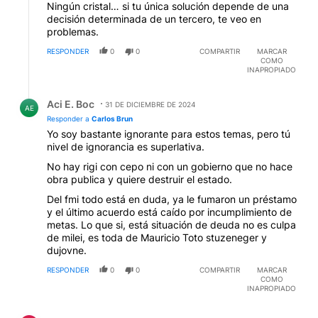
Ningún cristal… si tu única solución depende de una
decisión determinada de un tercero, te veo en
problemas.
RESPONDER
0
0
COMPARTIR
MARCAR
COMO
INAPROPIADO
Respuesta de Aci E. Boc.
Aci E. Boc
31 DE DICIEMBRE DE 2024
AE
Responder a
Carlos Brun
Yo soy bastante ignorante para estos temas, pero tú
nivel de ignorancia es superlativa.
No hay rigi con cepo ni con un gobierno que no hace
obra publica y quiere destruir el estado.
Del fmi todo está en duda, ya le fumaron un préstamo
y el último acuerdo está caído por incumplimiento de
metas. Lo que si, está situación de deuda no es culpa
de milei, es toda de Mauricio Toto stuzeneger y
dujovne.
RESPONDER
0
0
COMPARTIR
MARCAR
COMO
INAPROPIADO
Comentario de cayo callo.