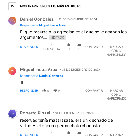
15 respuestas más antiguas
MOSTRAR RESPUESTAS MÁS ANTIGUAS
15
Respuesta de Daniel Gonzalez.
Daniel Gonzalez
31 DE DICIEMBRE DE 2024
DG
Responder a
Miguel Insua Area
El que recurre a la agreción es al que se le acaban los
argumentos...
EDITADO
1
RESPONDER
COMPARTIR
MARCAR
RESPUESTA
0
0
COMO
INAPROPIADO
Respuesta de Miguel Insua Area.
Miguel Insua Area
31 DE DICIEMBRE DE 2024
MI
Responder a
Daniel Gonzalez
🍼
RESPONDER
0
0
COMPARTIR
MARCAR
COMO
INAPROPIADO
Comentario de Roberto Kinzel.
Roberto Kinzel
31 DE DICIEMBRE DE 2024
RK
reservas tenía masarasasa, era un dechado de
virtudes el choreo peromchokirchnerista.-
1
RESPONDER
COMPARTIR
MARCAR