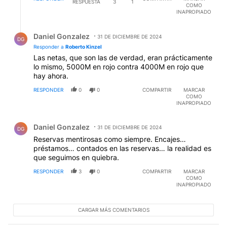
RESPUESTA
3
1
COMO
INAPROPIADO
Respuesta de Daniel Gonzalez.
Daniel Gonzalez
31 DE DICIEMBRE DE 2024
DG
Responder a
Roberto Kinzel
Las netas, que son las de verdad, eran prácticamente
lo mismo, 5000M en rojo contra 4000M en rojo que
hay ahora.
RESPONDER
0
0
COMPARTIR
MARCAR
COMO
INAPROPIADO
Comentario de Daniel Gonzalez.
Daniel Gonzalez
31 DE DICIEMBRE DE 2024
DG
Reservas mentirosas como siempre. Encajes…
préstamos… contados en las reservas… la realidad es
que seguimos en quiebra.
RESPONDER
3
0
COMPARTIR
MARCAR
COMO
INAPROPIADO
CARGAR MÁS COMENTARIOS