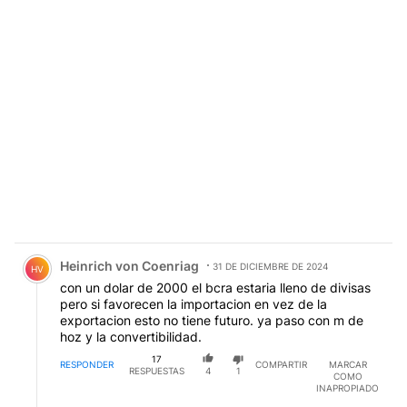
Comentario de Heinrich von Coenriag.
Heinrich von Coenriag
31 DE DICIEMBRE DE 2024
HV
con un dolar de 2000 el bcra estaria lleno de divisas
pero si favorecen la importacion en vez de la
exportacion esto no tiene futuro. ya paso con m de
hoz y la convertibilidad.
17
RESPONDER
COMPARTIR
MARCAR
RESPUESTAS
4
1
COMO
INAPROPIADO