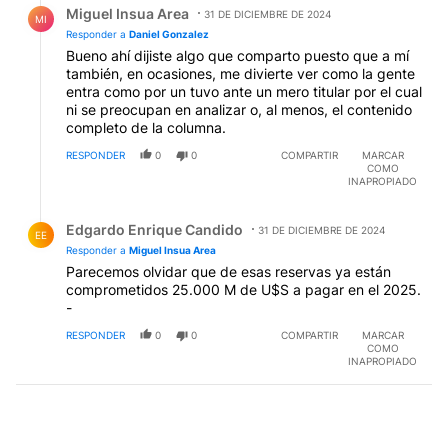
Miguel Insua Area
31 DE DICIEMBRE DE 2024
MI
Responder a
Daniel Gonzalez
Bueno ahí dijiste algo que comparto puesto que a mí
también, en ocasiones, me divierte ver como la gente
entra como por un tuvo ante un mero titular por el cual
ni se preocupan en analizar o, al menos, el contenido
completo de la columna.
RESPONDER
0
0
COMPARTIR
MARCAR
COMO
INAPROPIADO
Respuesta de Edgardo Enrique Candido.
Edgardo Enrique Candido
31 DE DICIEMBRE DE 2024
EE
Responder a
Miguel Insua Area
Parecemos olvidar que de esas reservas ya están
comprometidos 25.000 M de U$S a pagar en el 2025.
-
RESPONDER
0
0
COMPARTIR
MARCAR
COMO
INAPROPIADO