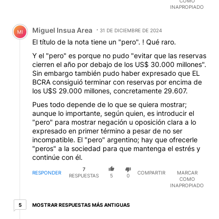
COMO
INAPROPIADO
Comentario de Miguel Insua Area.
Miguel Insua Area
31 DE DICIEMBRE DE 2024
MI
El título de la nota tiene un "pero". ! Qué raro.
Y el "pero" es porque no pudo "evitar que las reservas
cierren el año por debajo de los US$ 30.000 millones".
Sin embargo también pudo haber expresado que EL
BCRA consiguió terminar con reservas por encima de
los U$S 29.000 millones, concretamente 29.607.
Pues todo depende de lo que se quiera mostrar;
aunque lo importante, según quien, es introducir el
"pero" para mostrar negación u oposición clara a lo
expresado en primer término a pesar de no ser
incompatible. El "pero" argentino; hay que ofrecerle
"peros" a la sociedad para que mantenga el estrés y
continúe con él.
7
RESPONDER
COMPARTIR
MARCAR
RESPUESTAS
5
0
COMO
INAPROPIADO
5 respuestas más antiguas
MOSTRAR RESPUESTAS MÁS ANTIGUAS
5
Respuesta de Miguel Insua Area.