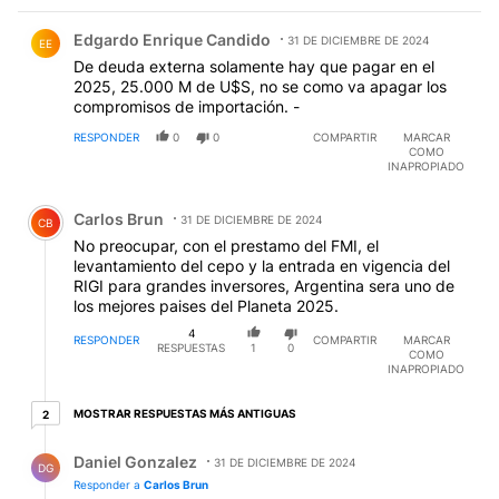
Comentario de Edgardo Enrique Candido.
Edgardo Enrique Candido
31 DE DICIEMBRE DE 2024
EE
De deuda externa solamente hay que pagar en el
2025, 25.000 M de U$S, no se como va apagar los
compromisos de importación. -
RESPONDER
0
0
COMPARTIR
MARCAR
COMO
INAPROPIADO
Comentario de Carlos Brun.
Carlos Brun
31 DE DICIEMBRE DE 2024
CB
No preocupar, con el prestamo del FMI, el
levantamiento del cepo y la entrada en vigencia del
RIGI para grandes inversores, Argentina sera uno de
los mejores paises del Planeta 2025.
4
RESPONDER
COMPARTIR
MARCAR
RESPUESTAS
1
0
COMO
INAPROPIADO
2 respuestas más antiguas
MOSTRAR RESPUESTAS MÁS ANTIGUAS
2
Respuesta de Daniel Gonzalez.
Daniel Gonzalez
31 DE DICIEMBRE DE 2024
DG
Responder a
Carlos Brun