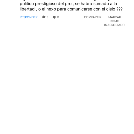
politico prestigioso del pro , se habra sumado a la
libertad , o el nexo para comunicarse con el cielo ???
RESPONDER
3
0
COMPARTIR
MARCAR
COMO
INAPROPIADO
Comentario de Hector Luis.