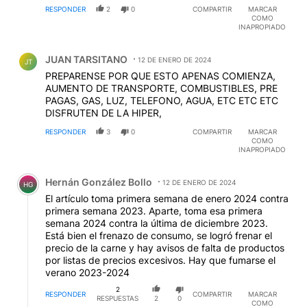
RESPONDER
2
0
COMPARTIR
MARCAR
COMO
INAPROPIADO
Comentario de JUAN TARSITANO.
JUAN TARSITANO
12 DE ENERO DE 2024
JT
PREPARENSE POR QUE ESTO APENAS COMIENZA,
AUMENTO DE TRANSPORTE, COMBUSTIBLES, PRE
PAGAS, GAS, LUZ, TELEFONO, AGUA, ETC ETC ETC
DISFRUTEN DE LA HIPER,
RESPONDER
3
0
COMPARTIR
MARCAR
COMO
INAPROPIADO
Comentario de Hernán González Bollo.
Hernán González Bollo
12 DE ENERO DE 2024
HG
El artículo toma primera semana de enero 2024 contra
primera semana 2023. Aparte, toma esa primera
semana 2024 contra la última de diciembre 2023.
Está bien el frenazo de consumo, se logró frenar el
precio de la carne y hay avisos de falta de productos
por listas de precios excesivos. Hay que fumarse el
verano 2023-2024
2
RESPONDER
COMPARTIR
MARCAR
RESPUESTAS
2
0
COMO