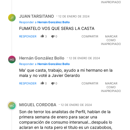
INAPROPIADO
Respuesta de JUAN TARSITANO.
JUAN TARSITANO
12 DE ENERO DE 2024
JT
Responder a
Hernán González Bollo
FUMATELO VOS QUE SERAS LA CASTA
RESPONDER
3
0
COMPARTIR
MARCAR
COMO
INAPROPIADO
Respuesta de Hernán González Bollo.
Hernán González Bollo
12 DE ENERO DE 2024
HG
Responder a
Hernán González Bollo
Ma' que casta, trabajo, ayudo a mi hermano en la
mala y no voté a Javier Gerardo
RESPONDER
0
0
COMPARTIR
MARCAR
COMO
INAPROPIADO
Comentario de MIGUEL CORDOBA.
MIGUEL CORDOBA
12 DE ENERO DE 2024
MC
Son de terror los analistas de Perfil, hablan de la
primera semana de enero para sacar una
comparación de consumo interanual...después lo
aclaran en la nota pero el titulo es un cazabobos,