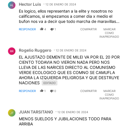
Hector Luis
12 DE ENERO DE 2024
HL
Es logico, ellos representan a la elite y nosotros no
calificamos, si empezamos a comer dia x medio el
bufon nos va a decir que todo marcha de maravillas...
RESPONDER
4
1
COMPARTIR
MARCAR
COMO
INAPROPIADO
Comentario de Rogelio Ruggero.
Rogelio Ruggero
12 DE ENERO DE 2024
RR
EL AJUSTAZO DEMENTE DE MILEI VA POR EL 20 POR
CIENTO TODAVIA NO VIERON NADA PERO NOS
LLEVA DE LAS NARICES DIRECTO AL COMUNISMO
VERDE ECOLOGICO QUE ES COMNO SE CAMUFLA
AHORA LA IZQUIERDA PELIGROSA Y QUE DESTRUYE
NACIONES
EDITADO
RESPONDER
1
0
COMPARTIR
MARCAR
COMO
INAPROPIADO
Comentario de JUAN TARSITANO.
JUAN TARSITANO
12 DE ENERO DE 2024
JT
MENOS SUELDOS Y JUBILACIONES TODO PARA
ARRIBA