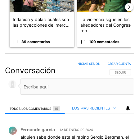
Inflación y dólar: cuáles son
La violencia sigue en los
las proyecciones del merc...
alrededores del Congreso:
rep...
39 comentarios
109 comentarios
INICIAR SESIÓN
|
CREAR CUENTA
Conversación
SIGA ESTA CO
SEGUIR
LOS MÁS RECIENTES
TODOS LOS COMENTARIOS
15
Todos los comentarios
Comentario de Fernando garcia.
Fernando garcia
12 DE ENERO DE 2024
FG
alguien sabe donde esta el rabino Sergio Bergman, el