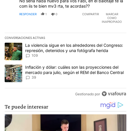
No sería nada nuevo para vos Fabi, en el balotaje te la
com iis te bien mv3 rta, te acordas??
RESPONDER
1
0
COMPARTIR
MARCAR
COMO
INAPROPIADO
CONVERSACIONES ACTIVAS
Este listado muestra los artículos con más comentarios en los últim
Un artículo de tendencia con el título "La violencia sigue en los 
La violencia sigue en los alrededores del Congreso:
represión, detenidos y una fotógrafa herida
109
Un artículo de tendencia con el título "Inflación y dólar: cuáles 
Inflación y dólar: cuáles son las proyecciones del
mercado para julio, según el REM del Banco Central
39
Gestionado por