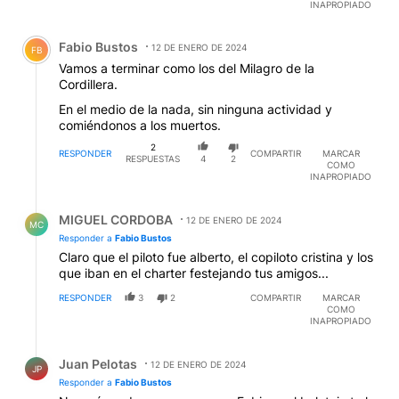
INAPROPIADO
Comentario de Fabio Bustos.
Fabio Bustos
12 DE ENERO DE 2024
FB
Vamos a terminar como los del Milagro de la
Cordillera.
En el medio de la nada, sin ninguna actividad y
comiéndonos a los muertos.
2
RESPONDER
COMPARTIR
MARCAR
RESPUESTAS
4
2
COMO
INAPROPIADO
Respuesta de MIGUEL CORDOBA.
MIGUEL CORDOBA
12 DE ENERO DE 2024
MC
Responder a
Fabio Bustos
Claro que el piloto fue alberto, el copiloto cristina y los
que iban en el charter festejando tus amigos...
RESPONDER
3
2
COMPARTIR
MARCAR
COMO
INAPROPIADO
Respuesta de Juan Pelotas.
Juan Pelotas
12 DE ENERO DE 2024
JP
Responder a
Fabio Bustos