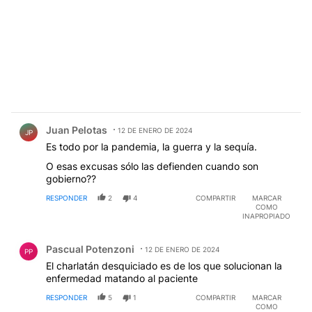
Comentario de Juan Pelotas.
Juan Pelotas
12 DE ENERO DE 2024
JP
Es todo por la pandemia, la guerra y la sequía.
O esas excusas sólo las defienden cuando son
gobierno??
RESPONDER
2
4
COMPARTIR
MARCAR
COMO
INAPROPIADO
Comentario de Pascual Potenzoni.
Pascual Potenzoni
12 DE ENERO DE 2024
PP
El charlatán desquiciado es de los que solucionan la
enfermedad matando al paciente
RESPONDER
5
1
COMPARTIR
MARCAR
COMO