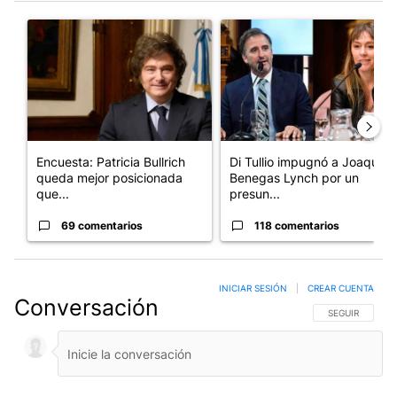
Este listado muestra los artículos con más comentarios en los últim
Un artículo de tendencia con el título "Encuesta: Patricia Bull
Un artículo de tendencia con e
Encuesta: Patricia Bullrich
Di Tullio impugnó a Joaquín
queda mejor posicionada
Benegas Lynch por un
que...
presun...
69 comentarios
118 comentarios
INICIAR SESIÓN
|
CREAR CUENTA
Conversación
SIGA ESTA CO
SEGUIR