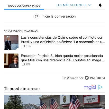
LOS MÁS RECIENTES
TODOS LOS COMENTARIOS
Todos los comentarios
Inicie la conversación
CONVERSACIONES ACTIVAS
Este listado muestra los artículos con más comentarios en los últim
Un artículo de tendencia con el título "Las inconsistencias de Qui
Las inconsistencias de Quirno sobre el conflicto con
Brasil y una definición polémica: "La soberanía es un
concepto antiguo"
137
Un artículo de tendencia con el título "Encuesta: Patricia Bullri
Encuesta: Patricia Bullrich queda mejor posicionada
que Milei con una diferencia de 8 puntos en imagen
negativa
69
Gestionado por