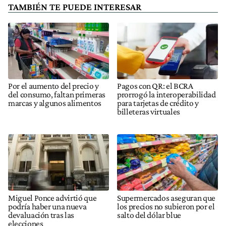
TAMBIÉN TE PUEDE INTERESAR
Por el aumento del precio y
Pagos con QR: el BCRA
del consumo, faltan primeras
prorrogó la interoperabilidad
marcas y algunos alimentos
para tarjetas de crédito y
billeteras virtuales
Miguel Ponce advirtió que
Supermercados aseguran que
podría haber una nueva
los precios no subieron por el
devaluación tras las
salto del dólar blue
elecciones