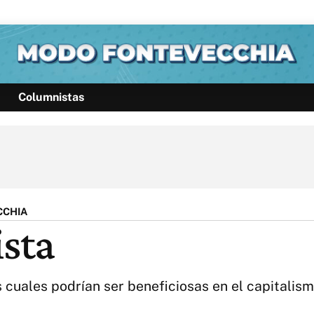
Columnistas
Política
Pymes
Salud
Internacional
Clima
Deportes
Business
Noticias
Caras
CCHIA
ista
s cuales podrían ser beneficiosas en el capitalis