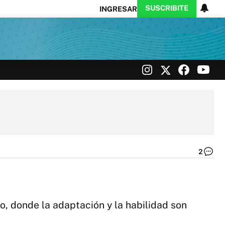
SUSCRIBITE
INGRESAR
Ciencia
Protagonistas
Tecnología
CARAS
Exitoina
Turismo
Exitoina
Gaming
Vivo
2
Se
Ma
|
In
mo, donde la adaptación y la habilidad son