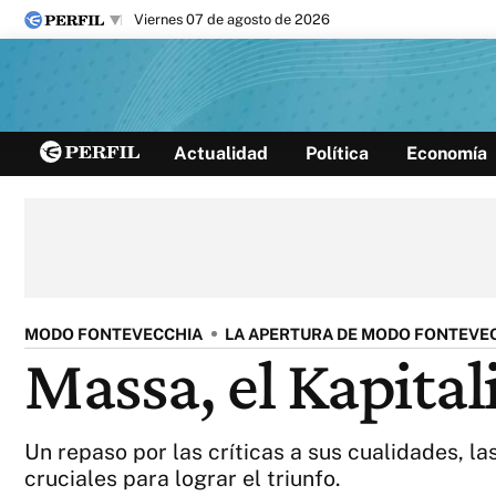
viernes 07 de agosto de 2026
Últimas noticias
Actualidad
Política
Economía
Inicio
Ahora
Opinión
Cultura
Arte
Educación
Videos
Córdoba
Reperfilar
Diario del Juicio
MODO FONTEVECCHIA
LA APERTURA DE MODO FONTEVE
Massa, el Kapital
Un repaso por las críticas a sus cualidades, la
cruciales para lograr el triunfo.