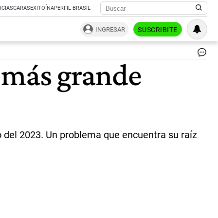
ICIAS
CARAS
EXITOÍNA
PERFIL BRASIL
INGRESAR
SUSCRIBITE
Co
el más grande
Ext
|
Ag
Sh
o del 2023. Un problema que encuentra su raíz