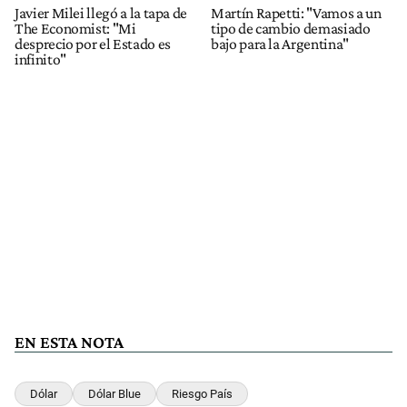
Javier Milei llegó a la tapa de
Martín Rapetti: "Vamos a un
The Economist: "Mi
tipo de cambio demasiado
desprecio por el Estado es
bajo para la Argentina"
infinito"
EN ESTA NOTA
Dólar
Dólar Blue
Riesgo País