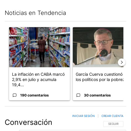
Noticias en Tendencia
Este listado muestra los artículos con más comentarios en los últim
Un artículo de tendencia con el título "La inflación en CABA m
Un artículo de tendencia con e
La inflación en CABA marcó
García Cuerva cuestionó a
2,9% en julio y acumula
los políticos por la pobreza
19,4...
190 comentarios
30 comentarios
INICIAR SESIÓN
|
CREAR CUENTA
Conversación
SIGA ESTA CO
SEGUIR