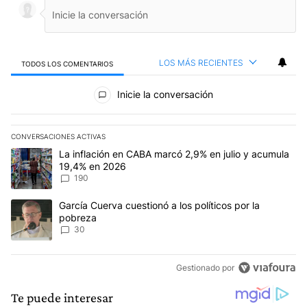
LOS MÁS RECIENTES
TODOS LOS COMENTARIOS
Todos los comentarios
Inicie la conversación
CONVERSACIONES ACTIVAS
Este listado muestra los artículos con más comentarios en los últim
Un artículo de tendencia con el título "La inflación en CABA mar
La inflación en CABA marcó 2,9% en julio y acumula
19,4% en 2026
190
Un artículo de tendencia con el título "García Cuerva cuestionó a 
García Cuerva cuestionó a los políticos por la
pobreza
30
Gestionado por