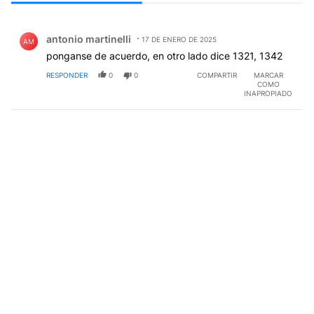
Todos los comentarios
Comentario de antonio martinelli.
antonio martinelli
17 DE ENERO DE 2025
AM
ponganse de acuerdo, en otro lado dice 1321, 1342
RESPONDER
0
0
COMPARTIR
MARCAR
COMO
INAPROPIADO