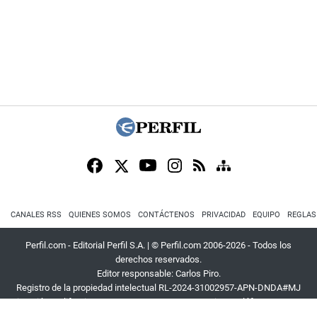
CANALES RSS
QUIENES SOMOS
CONTÁCTENOS
PRIVACIDAD
EQUIPO
REGLAS
Perfil.com - Editorial Perfil S.A.
| © Perfil.com 2006-2026 - Todos los
derechos reservados.
Editor responsable: Carlos Piro.
Registro de la propiedad intelectual RL-2024-31002957-APN-DNDA#MJ
Dirección:
California 2715
,
C1289ABI
,
CABA, Argentina
| Teléfono:
+54 9 11
3453 4567
| E-mail:
atencion@perfil.com