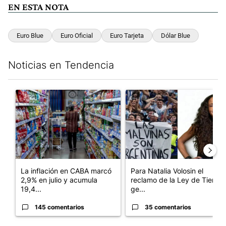
EN ESTA NOTA
Euro Blue
Euro Oficial
Euro Tarjeta
Dólar Blue
Noticias en Tendencia
Este listado muestra los artículos con más comentarios en los últim
Un artículo de tendencia con el título "La inflación en CABA m
Un artículo de tendencia con e
La inflación en CABA marcó
Para Natalia Volosin el
2,9% en julio y acumula
reclamo de la Ley de Tierras
19,4...
ge...
145 comentarios
35 comentarios