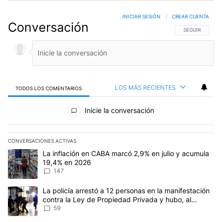
INICIAR SESIÓN
|
CREAR CUENTA
Conversación
SIGA ESTA CO
SEGUIR
LOS MÁS RECIENTES
TODOS LOS COMENTARIOS
Todos los comentarios
Inicie la conversación
CONVERSACIONES ACTIVAS
Este listado muestra los artículos con más comentarios en los últim
Un artículo de tendencia con el título "La inflación en CABA marc
La inflación en CABA marcó 2,9% en julio y acumula
19,4% en 2026
147
Un artículo de tendencia con el título "La policía arrestó a 12 p
La policía arrestó a 12 personas en la manifestación
contra la Ley de Propiedad Privada y hubo, al
menos, 3 agentes heridos
59