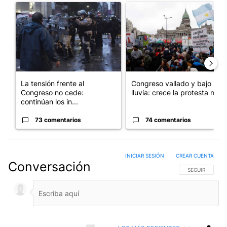
Un artículo de tendencia con el título "La tensión frente al Con
Un artículo de tendencia con e
La tensión frente al
Congreso vallado y bajo la
Congreso no cede:
lluvia: crece la protesta mi...
continúan los in...
73 comentarios
74 comentarios
INICIAR SESIÓN
|
CREAR CUENTA
Conversación
SIGA ESTA CO
SEGUIR