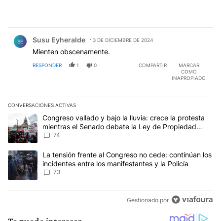
Comentario de Susu Eyheralde.
Susu Eyheralde
3 DE DICIEMBRE DE 2024
SE
Mienten obscenamente.
RESPONDER
1
0
COMPARTIR
MARCAR
COMO
INAPROPIADO
CONVERSACIONES ACTIVAS
Este listado muestra los artículos con más comentarios en los últim
Un artículo de tendencia con el título "Congreso vallado y bajo la
Congreso vallado y bajo la lluvia: crece la protesta
mientras el Senado debate la Ley de Propiedad
Privada
74
Un artículo de tendencia con el título "La tensión frente al Congre
La tensión frente al Congreso no cede: continúan los
incidentes entre los manifestantes y la Policía
73
Gestionado por