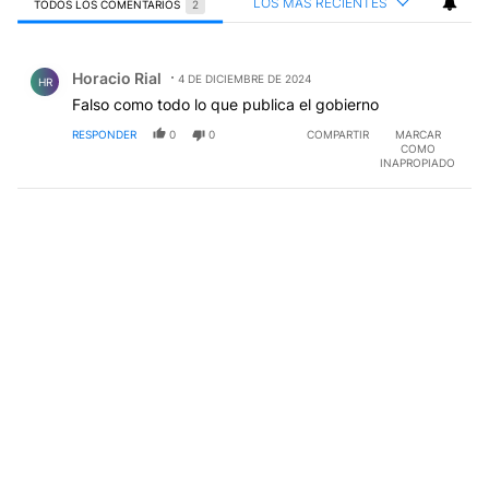
LOS MÁS RECIENTES
TODOS LOS COMENTARIOS
2
Todos los comentarios
Comentario de Horacio Rial.
Horacio Rial
4 DE DICIEMBRE DE 2024
HR
Falso como todo lo que publica el gobierno
RESPONDER
0
0
COMPARTIR
MARCAR
COMO
INAPROPIADO