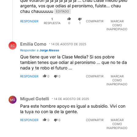
que votaron ja ja ja ja ja ja ja ... chau clase medio pelo
argenta, vos que odias al peronismo, fuiste... chau
chau chauuuuuu
EDITADO
1
RESPONDER
COMPARTIR
MARCAR
RESPUESTA
0
1
COMO
INAPROPIADO
Respuesta de Emilia Como.
Emilia Como
14 DE AGOSTO DE 2025
EC
Responder a
Jorge Alesso
Que tiene que ver la Clase Media? Si sos pobre
tambien tenes que odiar al peronismo ... que no te da
nada y te robo el futuro ...
RESPONDER
0
0
COMPARTIR
MARCAR
COMO
INAPROPIADO
Comentario de Miguel Gotelli.
Miguel Gotelli
14 DE AGOSTO DE 2025
MG
Para este hombre apoyo es igual a subsidio. Vivi con
la tuya no con la de la gente.
RESPONDER
0
0
COMPARTIR
MARCAR
COMO
INAPROPIADO