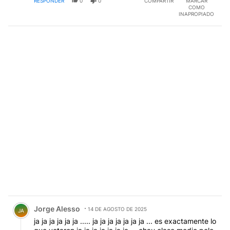
RESPONDER
0
0
COMPARTIR
MARCAR
COMO
INAPROPIADO
Comentario de Jorge Alesso.
Jorge Alesso
14 DE AGOSTO DE 2025
JA
ja ja ja ja ja ja ..... ja ja ja ja ja ja ja ... es exactamente lo