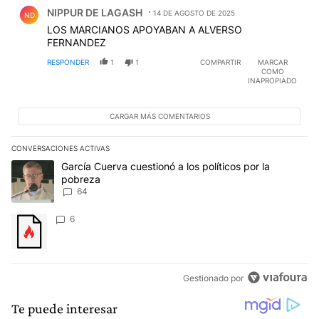
Comentario de NIPPUR DE LAGASH.
NIPPUR DE LAGASH
14 DE AGOSTO DE 2025
ND
LOS MARCIANOS APOYABAN A ALVERSO
FERNANDEZ
RESPONDER
1
1
COMPARTIR
MARCAR
COMO
INAPROPIADO
CARGAR MÁS COMENTARIOS
CONVERSACIONES ACTIVAS
Este listado muestra los artículos con más comentarios en los últim
Un artículo de tendencia con el título "García Cuerva cuestionó a 
García Cuerva cuestionó a los políticos por la
pobreza
64
Un artículo de tendencia con el título "" con 6 comentarios.
6
Gestionado por