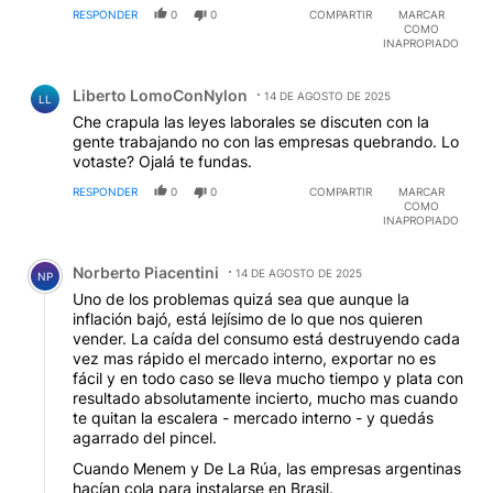
RESPONDER
0
0
COMPARTIR
MARCAR
COMO
INAPROPIADO
Comentario de Liberto LomoConNylon.
Liberto LomoConNylon
14 DE AGOSTO DE 2025
LL
Che crapula las leyes laborales se discuten con la
gente trabajando no con las empresas quebrando. Lo
votaste? Ojalá te fundas.
RESPONDER
0
0
COMPARTIR
MARCAR
COMO
INAPROPIADO
Comentario de Norberto Piacentini.
Norberto Piacentini
14 DE AGOSTO DE 2025
NP
Uno de los problemas quizá sea que aunque la
inflación bajó, está lejísimo de lo que nos quieren
vender. La caída del consumo está destruyendo cada
vez mas rápido el mercado interno, exportar no es
fácil y en todo caso se lleva mucho tiempo y plata con
resultado absolutamente incierto, mucho mas cuando
te quitan la escalera - mercado interno - y quedás
agarrado del pincel.
Cuando Menem y De La Rúa, las empresas argentinas
hacían cola para instalarse en Brasil.