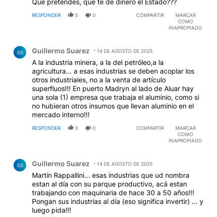
Qué pretendés, que te de dinero el Estado???
RESPONDER
0
0
COMPARTIR
MARCAR
COMO
INAPROPIADO
Comentario de Guillermo Suarez.
Guillermo Suarez
14 DE AGOSTO DE 2025
GS
A la industria minera, a la del petróleo,a la
agricultura... a esas industrias se deben acoplar los
otros industriales, no a la venta de artículo
superfluos!!! En puerto Madryn al lado de Aluar hay
una sola (1) empresa que trabaja el aluminio, como si
no hubieran otros insumos que llevan aluminio en el
mercado interno!!!
RESPONDER
0
0
COMPARTIR
MARCAR
COMO
INAPROPIADO
Comentario de Guillermo Suarez.
Guillermo Suarez
14 DE AGOSTO DE 2025
GS
Martín Rappallini... esas industrias que ud nombra
estan al día con su parque productivo, acá estan
trabajando con maquinaria de hace 30 a 50 años!!!
Pongan sus industrias al día (eso significa invertir) ... y
luego pida!!!