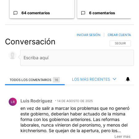
64 comentarios
6 comentarios
INICIAR SESIÓN
|
CREAR CUENTA
Conversación
SIGA ESTA CO
SEGUIR
LOS MÁS RECIENTES
TODOS LOS COMENTARIOS
16
Todos los comentarios
Comentario de Luis Rodríguez.
Luis Rodríguez
14 DE AGOSTO DE 2025
LR
en vez de salir a marcar los problemas que no generó
este gobierno, deberían haber actuado de la misma
forma con los gobiernos anteriores. Las reformas
laborales, nunca vinieron del peronismo, y menos del
kirchnerismo. Se quejan de la apertura, pero los
consumidores argentinos, somos los que pagamos el
Leer mas