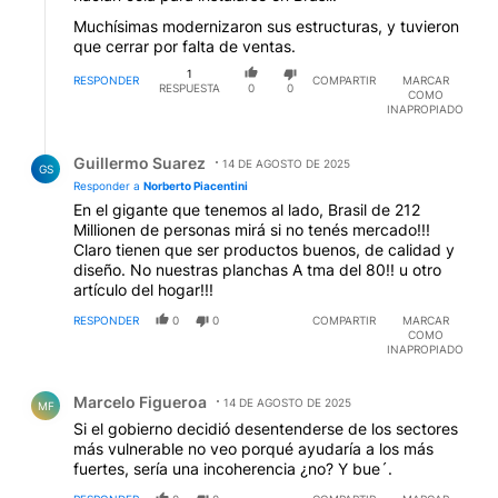
Muchísimas modernizaron sus estructuras, y tuvieron
que cerrar por falta de ventas.
1
RESPONDER
COMPARTIR
MARCAR
RESPUESTA
0
0
COMO
INAPROPIADO
Respuesta de Guillermo Suarez.
Guillermo Suarez
14 DE AGOSTO DE 2025
GS
Responder a
Norberto Piacentini
En el gigante que tenemos al lado, Brasil de 212
Millionen de personas mirá si no tenés mercado!!!
Claro tienen que ser productos buenos, de calidad y
diseño. No nuestras planchas A tma del 80!! u otro
artículo del hogar!!!
RESPONDER
0
0
COMPARTIR
MARCAR
COMO
INAPROPIADO
Comentario de Marcelo Figueroa.
Marcelo Figueroa
14 DE AGOSTO DE 2025
MF
Si el gobierno decidió desentenderse de los sectores
más vulnerable no veo porqué ayudaría a los más
fuertes, sería una incoherencia ¿no? Y bue´.