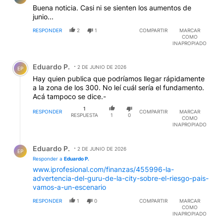
Buena noticia. Casi ni se sienten los aumentos de
junio...
RESPONDER
2
1
COMPARTIR
MARCAR
COMO
INAPROPIADO
Comentario de Eduardo P..
Eduardo P.
2 DE JUNIO DE 2026
EP
Hay quien publica que podríamos llegar rápidamente
a la zona de los 300. No leí cuál sería el fundamento.
Acá tampoco se dice.-
1
RESPONDER
COMPARTIR
MARCAR
RESPUESTA
1
0
COMO
INAPROPIADO
Respuesta de Eduardo P..
Eduardo P.
2 DE JUNIO DE 2026
EP
Responder a
Eduardo P.
www.iprofesional.com/finanzas/455996-la-
advertencia-del-guru-de-la-city-sobre-el-riesgo-pais-
vamos-a-un-escenario
RESPONDER
1
0
COMPARTIR
MARCAR
COMO
INAPROPIADO