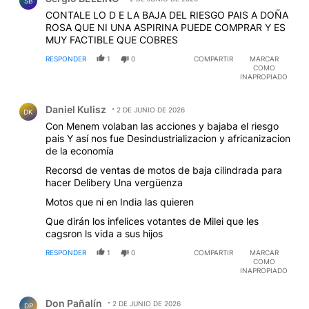
SB
CONTALE LO D E LA BAJA DEL RIESGO PAIS A DOÑA
ROSA QUE NI UNA ASPIRINA PUEDE COMPRAR Y ES
MUY FACTIBLE QUE COBRES
RESPONDER
1
0
COMPARTIR
MARCAR
COMO
INAPROPIADO
Comentario de Daniel Kulisz.
Daniel Kulisz
2 DE JUNIO DE 2026
DK
Con Menem volaban las acciones y bajaba el riesgo
pais Y así nos fue Desindustrializacion y africanizacion
de la economía
Recorsd de ventas de motos de baja cilindrada para
hacer Delibery Una vergüenza
Motos que ni en India las quieren
Que dirán los infelices votantes de Milei que les
cagsron ls vida a sus hijos
RESPONDER
1
0
COMPARTIR
MARCAR
COMO
INAPROPIADO
Comentario de Don Pañalín.
Don Pañalín
2 DE JUNIO DE 2026
DP