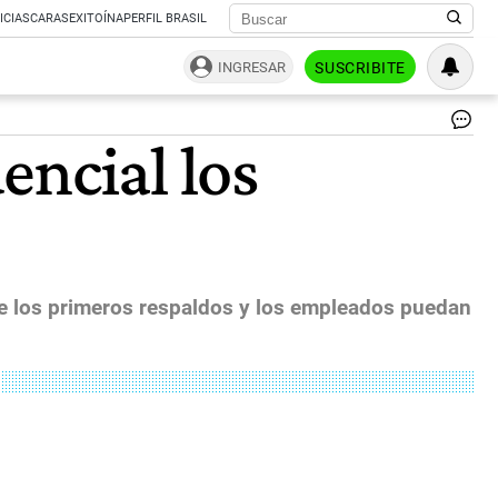
ICIAS
CARAS
EXITOÍNA
PERFIL BRASIL
INGRESAR
SUSCRIBITE
Ant
encial los
My
Is
Sp
Gl
Al
|
Fo
Ga
que los primeros respaldos y los empleados puedan
Jo