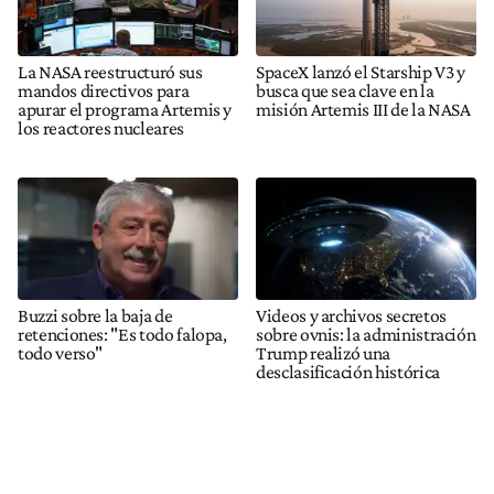
La NASA reestructuró sus
SpaceX lanzó el Starship V3 y
mandos directivos para
busca que sea clave en la
apurar el programa Artemis y
misión Artemis III de la NASA
los reactores nucleares
Buzzi sobre la baja de
Videos y archivos secretos
retenciones: "Es todo falopa,
sobre ovnis: la administración
todo verso"
Trump realizó una
desclasificación histórica