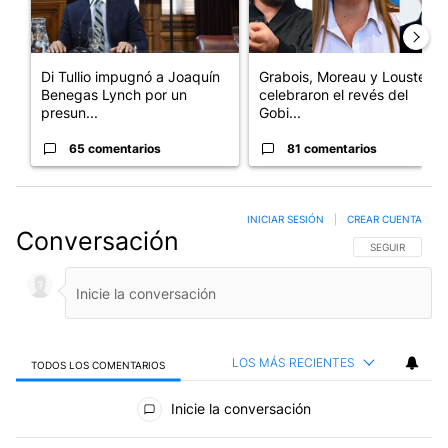
Di Tullio impugnó a Joaquín
Grabois, Moreau y Lousteau
Benegas Lynch por un
celebraron el revés del
presun...
Gobi...
65 comentarios
81 comentarios
INICIAR SESIÓN
|
CREAR CUENTA
Conversación
SIGA ESTA CO
SEGUIR
LOS MÁS RECIENTES
TODOS LOS COMENTARIOS
Todos los comentarios
Inicie la conversación