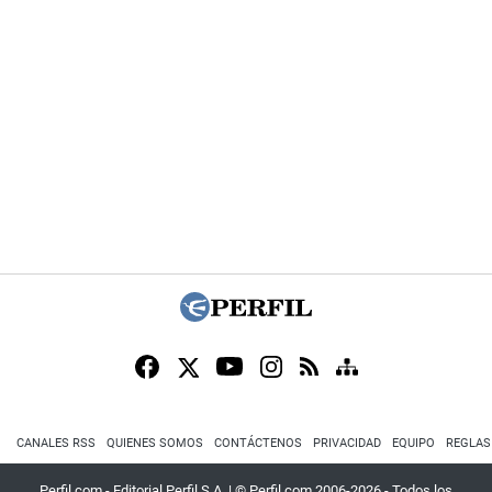
CANALES RSS
QUIENES SOMOS
CONTÁCTENOS
PRIVACIDAD
EQUIPO
REGLAS
Perfil.com - Editorial Perfil S.A.
| © Perfil.com 2006-2026 - Todos los