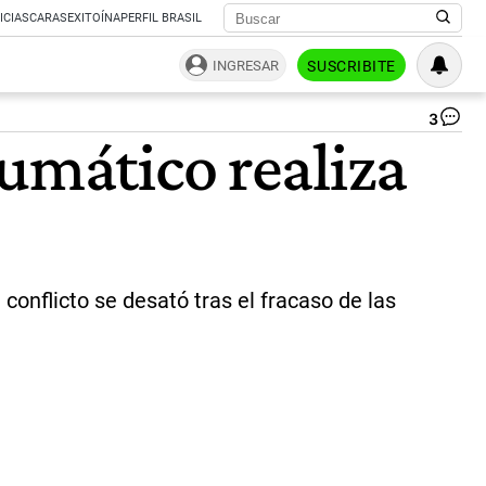
ICIAS
CARAS
EXITOÍNA
PERFIL BRASIL
INGRESAR
SUSCRIBITE
3
Si
eumático realiza
Ún
de
Tr
del
Ne
Ar
(S
co
conflicto se desató tras el fracaso de las
un
nu
pa
na
|
Re
So