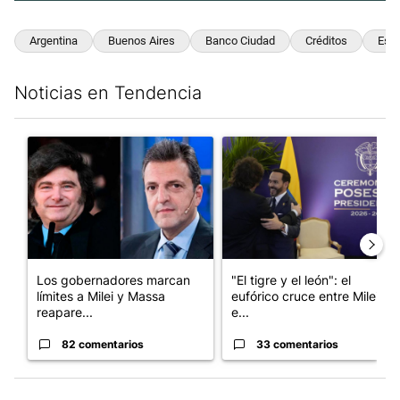
Argentina
Buenos Aires
Banco Ciudad
Créditos
Estu
Noticias en Tendencia
Este listado muestra los artículos con más comentarios en los últim
Un artículo de tendencia con el título "Los gobernadores marcan
Un artículo de tendencia con e
Los gobernadores marcan
"El tigre y el león": el
límites a Milei y Massa
eufórico cruce entre Milei y
reapare...
e...
82 comentarios
33 comentarios