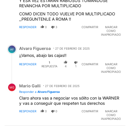
Y ESA VEZ ESTARAN RABIOSOS TOMANDOSE
REVANCHA POR MULTIPLICADO
COMO DICEN TODO VUELVE POR MULTIPLICADO
,,PREGUNTENLE A ROMA !!
RESPONDER
0
3
COMPARTIR
MARCAR
COMO
INAPROPIADO
Comentario de Alvaro Figueroa.
Alvaro Figueroa
27 DE FEBRERO DE 2025
AF
¡¡Vamos, abajo las cajas!!
1
RESPONDER
COMPARTIR
MARCAR
RESPUESTA
4
1
COMO
INAPROPIADO
Respuesta de Mario Galli.
Mario Galli
27 DE FEBRERO DE 2025
MG
Responder a
Alvaro Figueroa
Claro ahora vas a negociar vos sólito con la WARNER
y vas a conseguir que respeten tus derechos
RESPONDER
0
0
COMPARTIR
MARCAR
COMO
INAPROPIADO