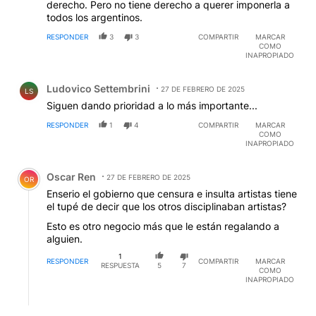
derecho. Pero no tiene derecho a querer imponerla a
todos los argentinos.
RESPONDER
3
3
COMPARTIR
MARCAR
COMO
INAPROPIADO
Comentario de Ludovico Settembrini.
Ludovico Settembrini
27 DE FEBRERO DE 2025
LS
Siguen dando prioridad a lo más importante...
RESPONDER
1
4
COMPARTIR
MARCAR
COMO
INAPROPIADO
Comentario de Oscar Ren.
Oscar Ren
27 DE FEBRERO DE 2025
OR
Enserio el gobierno que censura e insulta artistas tiene
el tupé de decir que los otros disciplinaban artistas?
Esto es otro negocio más que le están regalando a
alguien.
1
RESPONDER
COMPARTIR
MARCAR
RESPUESTA
5
7
COMO
INAPROPIADO
Respuesta de Manuel Rodriguez.
Manuel Rodriguez
27 DE FEBRERO DE 2025