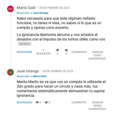
Respuesta de Mario Galli.
Mario Galli
28 DE FEBRERO DE 2025
MG
Responder a
Juan Uranga
Nabo necesario para que este régimen nefasto
funcione, no tenes ni idea, no sabes ni lo que es un
compás y opinas cono experto.
La ignorancia libertonta abruma y nos arrastra al
desastre con el impulso de los tontos útiles como vos
EDITADO
1
RESPONDER
COMPARTIR
MARCAR
RESPUESTA
0
0
COMO
INAPROPIADO
Respuesta de Juan Uranga.
Juan Uranga
28 DE FEBRERO DE 2025
JU
Responder a
Mario Galli
Marito Marito se ve que vos un compás lo utilizaste el
2do grado para hacer un circulo y nada más, tus
comentarios sistemáticamente demuestran tu supina
ignorancia.
RESPONDER
0
0
COMPARTIR
MARCAR
COMO
INAPROPIADO