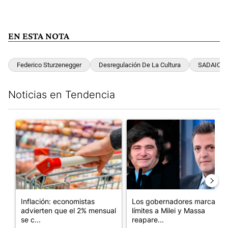
EN ESTA NOTA
Federico Sturzenegger
Desregulación De La Cultura
SADAIC
Noticias en Tendencia
Este listado muestra los artículos con más comentarios en los últim
Un artículo de tendencia con el título "Inflación: economistas a
Un artículo de tendencia con e
Inflación: economistas
Los gobernadores marcan
advierten que el 2% mensual
límites a Milei y Massa
se c...
reapare...