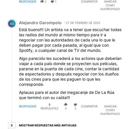
RESPONDER
2
1
COMPARTIR
MARCAR
COMO
INAPROPIADO
Comentario de Alejandro Garompolo.
Alejandro Garompolo
27 DE FEBRERO DE 2025
AG
Está bueno!!! Un artista va a tener que escuchar todas
las radios del mundo al mismo tiempo para ir a
negociar con las autoridades de cada una lo que le
deben pagar por cada pasada, al igual que con
Spotify, o cualquier canal de TV del mundo.
Algo parecido les sucederá a los actores que deberían
viajar a cada país donde se proyecten sus películas,
pararse en la puerta de cada cine, contar la cantidad
de espectadores y después negociar con los dueños
de los cines para que les paguen lo que les
corresponde.
Aplauso para el autor del megacanje de De La Rúa
que terminó con su caída!!!
5
RESPONDER
COMPARTIR
MARCAR
RESPUESTAS
3
2
COMO
INAPROPIADO
3 respuestas más antiguas
MOSTRAR RESPUESTAS MÁS ANTIGUAS
3