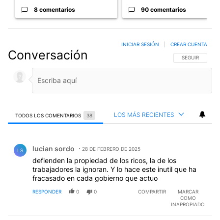
8 comentarios
90 comentarios
INICIAR SESIÓN
|
CREAR CUENTA
Conversación
SIGA ESTA CO
SEGUIR
LOS MÁS RECIENTES
TODOS LOS COMENTARIOS
38
Todos los comentarios
Comentario de lucian sordo.
lucian sordo
28 DE FEBRERO DE 2025
LS
defienden la propiedad de los ricos, la de los
trabajadores la ignoran. Y lo hace este inutil que ha
fracasado en cada gobierno que actuo
RESPONDER
0
0
COMPARTIR
MARCAR
COMO
INAPROPIADO