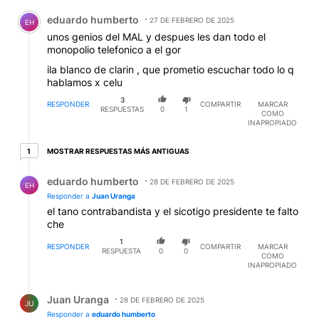
Comentario de eduardo humberto.
eduardo humberto
27 DE FEBRERO DE 2025
EH
unos genios del MAL y despues les dan todo el
monopolio telefonico a el gor
ila blanco de clarin , que prometio escuchar todo lo q
hablamos x celu
3
RESPONDER
COMPARTIR
MARCAR
RESPUESTAS
0
1
COMO
INAPROPIADO
1 respuesta más antiguas
MOSTRAR RESPUESTAS MÁS ANTIGUAS
1
Respuesta de eduardo humberto.
eduardo humberto
28 DE FEBRERO DE 2025
EH
Responder a
Juan Uranga
el tano contrabandista y el sicotigo presidente te falto
che
1
RESPONDER
COMPARTIR
MARCAR
RESPUESTA
0
0
COMO
INAPROPIADO
Respuesta de Juan Uranga.
Juan Uranga
28 DE FEBRERO DE 2025
JU
Responder a
eduardo humberto