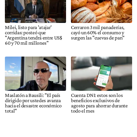
Milei, listo para 'atajar'
Cerraron 3 mil panaderías,
corridas: posteó que
cayó un 60% el consumo y
"Argentina tendrá entre US$
surgen las "cuevas de pan"
60 y 70 mil millones"
Maslatón a Bausili: "El país
Cuenta DNI: estos son los
dirigido por ustedes avanza
beneficios exclusivos de
hacia el desastre económico
agosto para ahorrar durante
total"
todo el mes