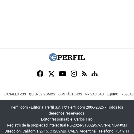
CANALES RSS
QUIENES SOMOS
CONTÁCTENOS
PRIVACIDAD
EQUIPO
REGLAS
Perfil.com - Editorial Perfil S.A.
| © Perfil.com 2006-2026 - Todos los
derechos reservados.
Editor responsable: Carlos Piro.
Registro de la propiedad intelectual RL-2024-31002957-APN-DNDA#MJ
Dirección:
California 2715
,
C1289ABI
,
CABA, Argentina
| Teléfono:
+54 9 11