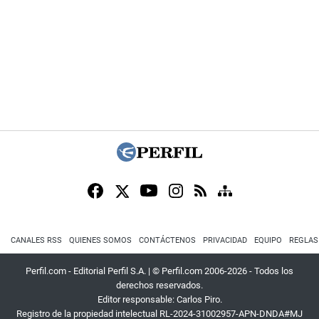
CANALES RSS
QUIENES SOMOS
CONTÁCTENOS
PRIVACIDAD
EQUIPO
REGLAS
Perfil.com - Editorial Perfil S.A.
| © Perfil.com 2006-2026 - Todos los
derechos reservados.
Editor responsable: Carlos Piro.
Registro de la propiedad intelectual RL-2024-31002957-APN-DNDA#MJ