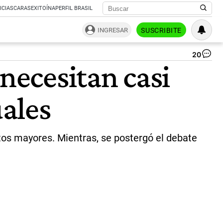
ICIAS
CARAS
EXITOÍNA
PERFIL BRASIL
INGRESAR
SUSCRIBITE
20
Ju
 necesitan casi
|
Ag
Sh
ales
tos mayores. Mientras, se postergó el debate