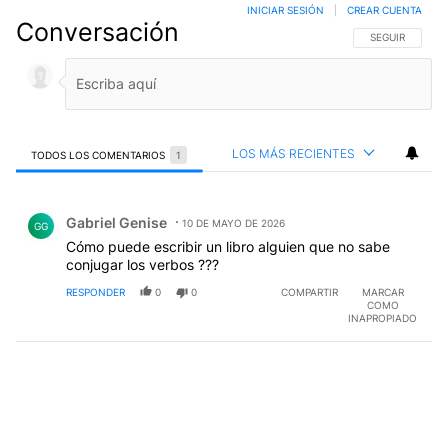
INICIAR SESIÓN
|
CREAR CUENTA
Conversación
SIGA ESTA CO
SEGUIR
LOS MÁS RECIENTES
TODOS LOS COMENTARIOS
1
Todos los comentarios
Comentario de Gabriel Genise.
Gabriel Genise
10 DE MAYO DE 2026
GG
Cómo puede escribir un libro alguien que no sabe
conjugar los verbos ???
RESPONDER
0
0
COMPARTIR
MARCAR
COMO
INAPROPIADO