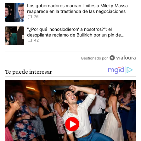
Este listado muestra los artículos con más comentarios en los últim
Un artículo de tendencia con el título "Los gobernadores marcan l
Los gobernadores marcan límites a Milei y Massa
reaparece en la trastienda de las negociaciones
76
Un artículo de tendencia con el título ""¿Por qué 'nonoslodieron' a
"¿Por qué 'nonoslodieron' a nosotros?": el
desopilante reclamo de Bulllrich por un pin de
Malvinas
42
Gestionado por