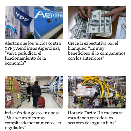
Alertan que los juicios contra
Crece la expectativa por el
YPF y Aerolíneas Argentinas,
blanqueo: “Es muy
"van a perjudicar el
beneficioso si lo comparamos
funcionamiento de la
con los anteriores”
economía"
Inflación de agosto en duda:
Horacio Fazio: “La mejora se
“Va a ser un mes más
está dando en todos los
complicado por aumentos en
sectores de ingreso fijos”
regulados"