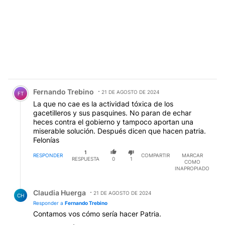
Comentario de Fernando Trebino.
Fernando Trebino
21 DE AGOSTO DE 2024
FT
La que no cae es la actividad tóxica de los
gacetilleros y sus pasquines. No paran de echar
heces contra el gobierno y tampoco aportan una
miserable solución. Después dicen que hacen patria.
Felonías
1
RESPONDER
COMPARTIR
MARCAR
RESPUESTA
0
1
COMO
INAPROPIADO
Respuesta de Claudia Huerga.
Claudia Huerga
21 DE AGOSTO DE 2024
CH
Responder a
Fernando Trebino
Contamos vos cómo sería hacer Patria.