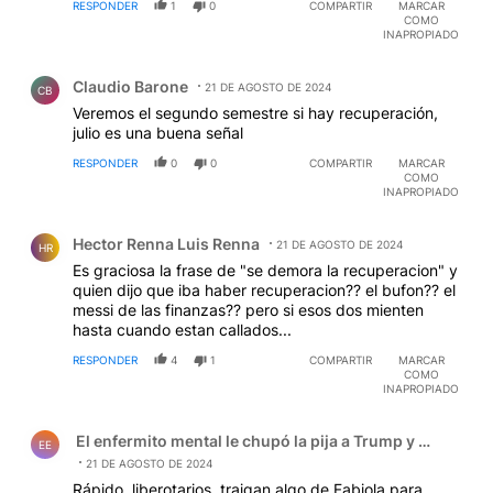
RESPONDER
1
0
COMPARTIR
MARCAR
COMO
INAPROPIADO
Comentario de Claudio Barone.
Claudio Barone
21 DE AGOSTO DE 2024
CB
Veremos el segundo semestre si hay recuperación,
julio es una buena señal
RESPONDER
0
0
COMPARTIR
MARCAR
COMO
INAPROPIADO
Comentario de Hector Renna Luis Renna.
Hector Renna Luis Renna
21 DE AGOSTO DE 2024
HR
Es graciosa la frase de "se demora la recuperacion" y
quien dijo que iba haber recuperacion?? el bufon?? el
messi de las finanzas?? pero si esos dos mienten
hasta cuando estan callados...
RESPONDER
4
1
COMPARTIR
MARCAR
COMO
INAPROPIADO
Comentario de El enfermito mental le chupó la pija a Tru
El enfermito mental le chupó la pija a Trump y el zanaho
EE
21 DE AGOSTO DE 2024
Rápido, liberotarios, traigan algo de Fabiola para