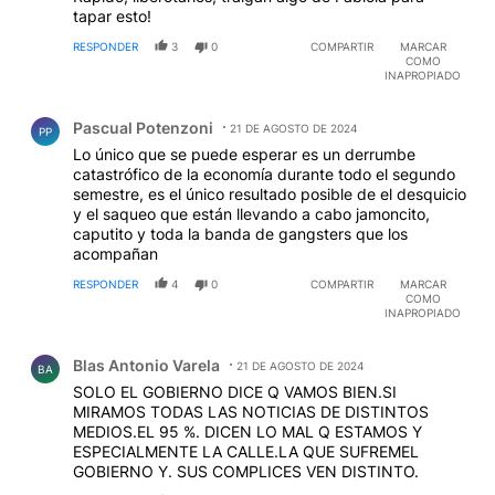
tapar esto!
RESPONDER
3
0
COMPARTIR
MARCAR
COMO
INAPROPIADO
Comentario de Pascual Potenzoni.
Pascual Potenzoni
21 DE AGOSTO DE 2024
PP
Lo único que se puede esperar es un derrumbe
catastrófico de la economía durante todo el segundo
semestre, es el único resultado posible de el desquicio
y el saqueo que están llevando a cabo jamoncito,
caputito y toda la banda de gangsters que los
acompañan
RESPONDER
4
0
COMPARTIR
MARCAR
COMO
INAPROPIADO
Comentario de Blas Antonio Varela.
Blas Antonio Varela
21 DE AGOSTO DE 2024
BA
SOLO EL GOBIERNO DICE Q VAMOS BIEN.SI
MIRAMOS TODAS LAS NOTICIAS DE DISTINTOS
MEDIOS.EL 95 %. DICEN LO MAL Q ESTAMOS Y
ESPECIALMENTE LA CALLE.LA QUE SUFREMEL
GOBIERNO Y. SUS COMPLICES VEN DISTINTO.