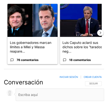
Este listado muestra los artículos con más comentarios en los últim
Un artículo de tendencia con el título "Los gobernadores marcan
Un artículo de tendencia con e
Los gobernadores marcan
Luis Caputo aclaró sus
límites a Milei y Massa
dichos sobre los “tarados” y
reapare...
neg...
76 comentarios
18 comentarios
INICIAR SESIÓN
|
CREAR CUENTA
Conversación
SIGA ESTA CO
SEGUIR