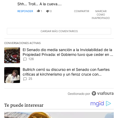
Shh… Troll… A la cueva….
RESPONDER
1
0
COMPARTIR
MARCAR
COMO
INAPROPIADO
CARGAR MÁS COMENTARIOS
CONVERSACIONES ACTIVAS
Este listado muestra los artículos con más comentarios en los últim
Un artículo de tendencia con el título "El Senado dio media sanci
El Senado dio media sanción a la Inviolabilidad de la
Propiedad Privada: el Gobierno tuvo que ceder en la
Ley del Manejo del Fuego
126
Un artículo de tendencia con el título "Bullrich cerró su discurso e
Bullrich cerró su discurso en el Senado con fuertes
críticas al kirchnerismo y un feroz cruce con
Capitanich al que le gritó “¡cállate!”
25
Gestionado por