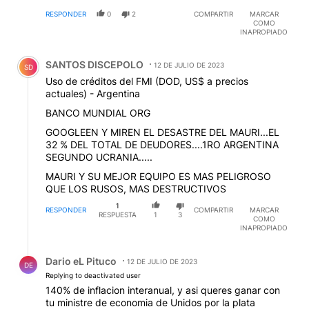
RESPONDER
0
2
COMPARTIR
MARCAR
COMO
INAPROPIADO
Comentario de SANTOS DISCEPOLO.
SANTOS DISCEPOLO
12 DE JULIO DE 2023
SD
Uso de créditos del FMI (DOD, US$ a precios
actuales) - Argentina
BANCO MUNDIAL ORG
GOOGLEEN Y MIREN EL DESASTRE DEL MAURI...EL
32 % DEL TOTAL DE DEUDORES....1RO ARGENTINA
SEGUNDO UCRANIA.....
MAURI Y SU MEJOR EQUIPO ES MAS PELIGROSO
QUE LOS RUSOS, MAS DESTRUCTIVOS
1
RESPONDER
COMPARTIR
MARCAR
RESPUESTA
1
3
COMO
INAPROPIADO
Respuesta de Dario eL Pituco.
Dario eL Pituco
12 DE JULIO DE 2023
DE
Replying to deactivated user
140% de inflacion interanual, y asi queres ganar con
tu ministre de economia de Unidos por la plata