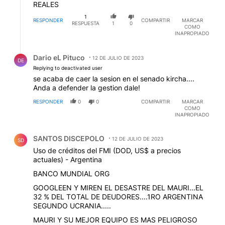
REALES
1
RESPONDER
COMPARTIR
MARCAR
RESPUESTA
1
0
COMO
INAPROPIADO
Respuesta de Dario eL Pituco.
Dario eL Pituco
12 DE JULIO DE 2023
DE
Replying to deactivated user
se acaba de caer la sesion en el senado kircha....
Anda a defender la gestion dale!
RESPONDER
0
0
COMPARTIR
MARCAR
COMO
INAPROPIADO
Comentario de SANTOS DISCEPOLO.
SANTOS DISCEPOLO
12 DE JULIO DE 2023
SD
Uso de créditos del FMI (DOD, US$ a precios
actuales) - Argentina
BANCO MUNDIAL ORG
GOOGLEEN Y MIREN EL DESASTRE DEL MAURI...EL
32 % DEL TOTAL DE DEUDORES....1RO ARGENTINA
SEGUNDO UCRANIA.....
MAURI Y SU MEJOR EQUIPO ES MAS PELIGROSO