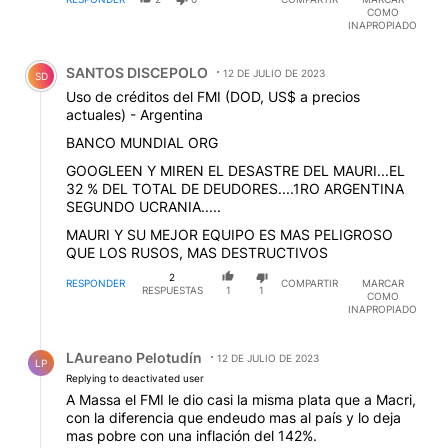
COMO
INAPROPIADO
Comentario de SANTOS DISCEPOLO.
SANTOS DISCEPOLO
12 DE JULIO DE 2023
SD
Uso de créditos del FMI (DOD, US$ a precios
actuales) - Argentina
BANCO MUNDIAL ORG
GOOGLEEN Y MIREN EL DESASTRE DEL MAURI...EL
32 % DEL TOTAL DE DEUDORES....1RO ARGENTINA
SEGUNDO UCRANIA.....
MAURI Y SU MEJOR EQUIPO ES MAS PELIGROSO
QUE LOS RUSOS, MAS DESTRUCTIVOS
2
RESPONDER
COMPARTIR
MARCAR
RESPUESTAS
1
1
COMO
INAPROPIADO
Respuesta de LAureano Pelotudín.
LAureano Pelotudín
12 DE JULIO DE 2023
LP
Replying to deactivated user
A Massa el FMI le dio casi la misma plata que a Macri,
con la diferencia que endeudo mas al país y lo deja
mas pobre con una inflación del 142%.