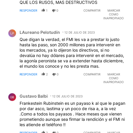
QUE LOS RUSOS, MAS DESTRUCTIVOS
RESPONDER
1
0
COMPARTIR
MARCAR
COMO
INAPROPIADO
Comentario de LAureano Pelotudín.
LAureano Pelotudín
12 DE JULIO DE 2023
LP
Que digan la verdad, el FMI les va a prestar lo justo
hasta las paso, son 2000 millones para intervenir en
los mercados, ya lo dijeron los directivos, si no
devalúa no hay dólares para intervenir en el mercado,
la agonía peronista se va a extender hasta diciembre,
el mundo los conoce y no les presta mas.
RESPONDER
2
0
COMPARTIR
MARCAR
COMO
INAPROPIADO
Comentario de Gustavo Balbi.
Gustavo Balbi
12 DE JULIO DE 2023
GB
Frankestein Rubinstein es un payaso k al que le pagan
por dar asco, lastima y un poco de risa a, a la vez
.Como a todos los payasos . Hace meses que vienen
prometiendo aunque sea firmar la rendición y el FMI ni
les atiende el teléfono !!
RESPONDER
2
0
COMPARTIR
MARCAR