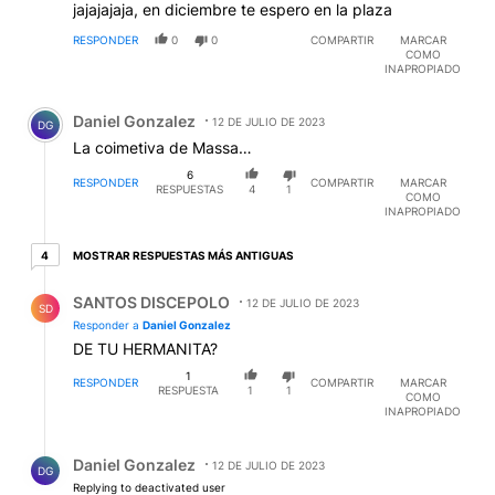
jajajajaja, en diciembre te espero en la plaza
RESPONDER
0
0
COMPARTIR
MARCAR
COMO
INAPROPIADO
Comentario de Daniel Gonzalez.
Daniel Gonzalez
12 DE JULIO DE 2023
DG
La coimetiva de Massa…
6
RESPONDER
COMPARTIR
MARCAR
RESPUESTAS
4
1
COMO
INAPROPIADO
4 respuestas más antiguas
MOSTRAR RESPUESTAS MÁS ANTIGUAS
4
Respuesta de SANTOS DISCEPOLO.
SANTOS DISCEPOLO
12 DE JULIO DE 2023
SD
Responder a
Daniel Gonzalez
DE TU HERMANITA?
1
RESPONDER
COMPARTIR
MARCAR
RESPUESTA
1
1
COMO
INAPROPIADO
Respuesta de Daniel Gonzalez.
Daniel Gonzalez
12 DE JULIO DE 2023
DG
Replying to deactivated user