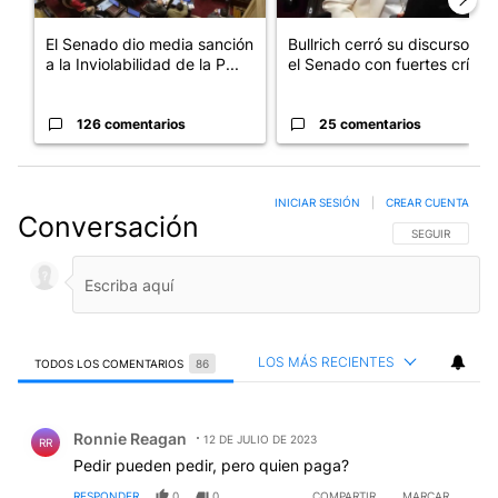
El Senado dio media sanción
Bullrich cerró su discurso en
a la Inviolabilidad de la P...
el Senado con fuertes crí...
126 comentarios
25 comentarios
INICIAR SESIÓN
|
CREAR CUENTA
Conversación
SIGA ESTA CO
SEGUIR
LOS MÁS RECIENTES
TODOS LOS COMENTARIOS
86
Todos los comentarios
Comentario de Ronnie Reagan.
Ronnie Reagan
12 DE JULIO DE 2023
RR
Pedir pueden pedir, pero quien paga?
RESPONDER
0
0
COMPARTIR
MARCAR