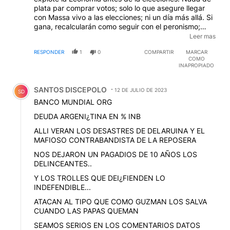
plata par comprar votos; solo lo que asegure llegar
con Massa vivo a las elecciones; ni un día más allá. Si
gana, recalcularán como seguir con el peronismo;
probablemente con un plan que sea imposible sin
Leer mas
ajuste a lo Remes con Duhalde, quedándose con los
RESPONDER
1
0
COMPARTIR
MARCAR
depósitos y reprivatizando varias empresas estatales
COMO
(todas menos AA que es de La Cámpora). Si no gana
INAPROPIADO
Massa, el FMI tendrá más libertad de acción y hasta
Comentario de SANTOS DISCEPOLO.
reaparecerían los capitales que están esperando
SANTOS DISCEPOLO
invertir en un país parado y arruinado por el
12 DE JULIO DE 2023
SD
kirchnerismo. Hasta Xi Jin ping prefiere a Bullrich
BANCO MUNDIAL ORG
antes que seguir aguantando a un sonriente tramposo
DEUDA ARGENI¿TINA EN % INB
con esposa inmanejable.
ALLI VERAN LOS DESASTRES DE DELARUINA Y EL
MAFIOSO CONTRABANDISTA DE LA REPOSERA
NOS DEJARON UN PAGADIOS DE 10 AÑOS LOS
DELINCEANTES..
Y LOS TROLLES QUE DEI¿FIENDEN LO
INDEFENDIBLE...
ATACAN AL TIPO QUE COMO GUZMAN LOS SALVA
CUANDO LAS PAPAS QUEMAN
SEAMOS SERIOS EN LOS COMENTARIOS DATOS