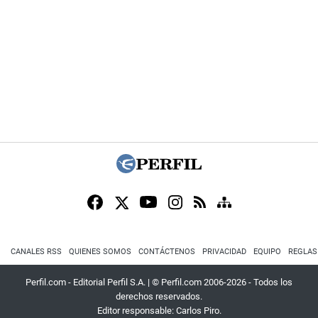
CANALES RSS
QUIENES SOMOS
CONTÁCTENOS
PRIVACIDAD
EQUIPO
REGLAS
Perfil.com - Editorial Perfil S.A.
| © Perfil.com 2006-2026 - Todos los
derechos reservados.
Editor responsable: Carlos Piro.