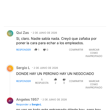
Comentario de Qui Zas.
Qui Zas
2 DE JUNIO DE 2026
QZ
Si, claro. Nadie sabía nada. Creyó que zafaba por
poner la cara para echar a los empleados.
RESPONDER
1
0
COMPARTIR
MARCAR
COMO
INAPROPIADO
Comentario de Sergio L.
Sergio L
2 DE JUNIO DE 2026
SL
DONDE HAY UN PERONIO HAY UN NEGOCIADO
1
RESPONDER
COMPARTIR
MARCAR
RESPUESTA
2
0
COMO
INAPROPIADO
Respuesta de Angeles 1957.
Angeles 1957
2 DE JUNIO DE 2026
A1
Responder a
Sergio L
no veo en todo este entramado dónde hay, pero hoy