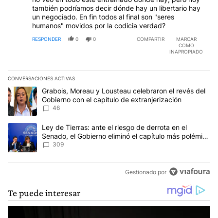
también podríamos decir dónde hay un libertario hay
un negociado. En fin todos al final son "seres
humanos" movidos por la codicia verdad?
RESPONDER
0
0
COMPARTIR
MARCAR
COMO
INAPROPIADO
CONVERSACIONES ACTIVAS
Este listado muestra los artículos con más comentarios en los últim
Un artículo de tendencia con el título "Grabois, Moreau y Lousteau
Grabois, Moreau y Lousteau celebraron el revés del
Gobierno con el capítulo de extranjerización
46
Un artículo de tendencia con el título "Ley de Tierras: ante el ri
Ley de Tierras: ante el riesgo de derrota en el
Senado, el Gobierno eliminó el capítulo más polémico
del proyecto
309
Gestionado por