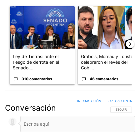
Este listado muestra los artículos con más comentarios en los últim
Un artículo de tendencia con el título "Ley de Tierras: ante el 
Un artículo de tendencia con e
Ley de Tierras: ante el
Grabois, Moreau y Lousteau
riesgo de derrota en el
celebraron el revés del
Senado,...
Gobi...
310 comentarios
46 comentarios
INICIAR SESIÓN
|
CREAR CUENTA
Conversación
SIGA ESTA CO
SEGUIR