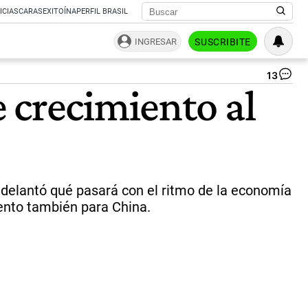
ICIAS
CARAS
EXITOÍNA
PERFIL BRASIL
INGRESAR
SUSCRIBITE
13
OC
 crecimiento al
|
CE
adelantó qué pasará con el ritmo de la economía
ento también para China.