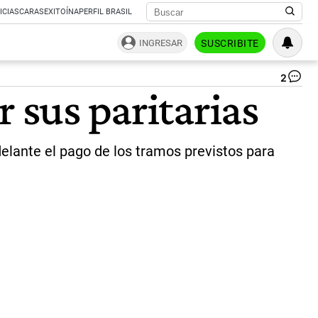
ICIAS
CARAS
EXITOÍNA
PERFIL BRASIL
INGRESAR
SUSCRIBITE
2
Hu
 sus paritarias
Go
sec
ge
de
delante el pago de los tramos previstos para
la
As
Tr
del
Es
|
Twi
Hu
Ca
Go
@C