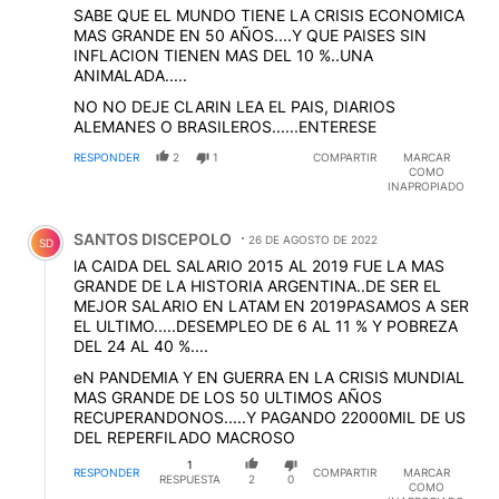
SABE QUE EL MUNDO TIENE LA CRISIS ECONOMICA
MAS GRANDE EN 50 AÑOS....Y QUE PAISES SIN
INFLACION TIENEN MAS DEL 10 %..UNA
ANIMALADA.....
NO NO DEJE CLARIN LEA EL PAIS, DIARIOS
ALEMANES O BRASILEROS......ENTERESE
RESPONDER
2
1
COMPARTIR
MARCAR
COMO
INAPROPIADO
Comentario de SANTOS DISCEPOLO.
SANTOS DISCEPOLO
26 DE AGOSTO DE 2022
SD
lA CAIDA DEL SALARIO 2015 AL 2019 FUE LA MAS
GRANDE DE LA HISTORIA ARGENTINA..DE SER EL
MEJOR SALARIO EN LATAM EN 2019PASAMOS A SER
EL ULTIMO.....DESEMPLEO DE 6 AL 11 % Y POBREZA
DEL 24 AL 40 %....
eN PANDEMIA Y EN GUERRA EN LA CRISIS MUNDIAL
MAS GRANDE DE LOS 50 ULTIMOS AÑOS
RECUPERANDONOS.....Y PAGANDO 22000MIL DE US
DEL REPERFILADO MACROSO
1
RESPONDER
COMPARTIR
MARCAR
RESPUESTA
2
0
COMO