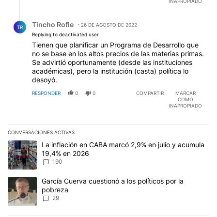
INAPROPIADO
Respuesta de Tincho Rofie.
Tincho Rofie
26 DE AGOSTO DE 2022
TR
Replying to deactivated user
Tienen que planificar un Programa de Desarrollo que
no se base en los altos precios de las materias primas.
Se advirtió oportunamente (desde las instituciones
académicas), pero la institución (casta) política lo
desoyó.
RESPONDER
0
0
COMPARTIR
MARCAR
COMO
INAPROPIADO
CONVERSACIONES ACTIVAS
Este listado muestra los artículos con más comentarios en los últim
Un artículo de tendencia con el título "La inflación en CABA mar
La inflación en CABA marcó 2,9% en julio y acumula
19,4% en 2026
190
Un artículo de tendencia con el título "García Cuerva cuestionó a 
García Cuerva cuestionó a los políticos por la
pobreza
29