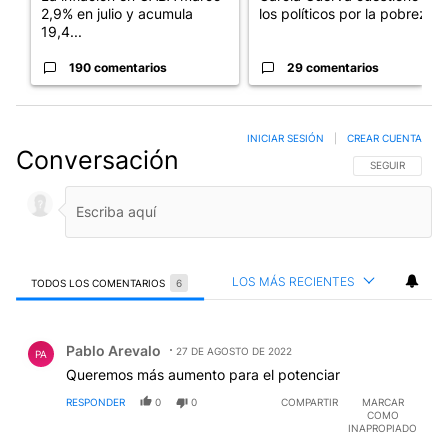
2,9% en julio y acumula
los políticos por la pobreza
19,4...
190 comentarios
29 comentarios
INICIAR SESIÓN
|
CREAR CUENTA
Conversación
SIGA ESTA CO
SEGUIR
LOS MÁS RECIENTES
TODOS LOS COMENTARIOS
6
Todos los comentarios
Comentario de Pablo Arevalo.
Pablo Arevalo
27 DE AGOSTO DE 2022
PA
Queremos más aumento para el potenciar
RESPONDER
0
0
COMPARTIR
MARCAR
COMO
INAPROPIADO