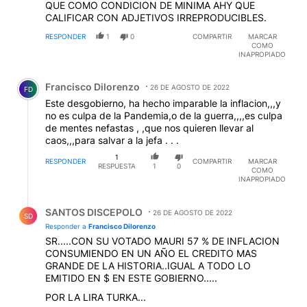
QUE COMO CONDICION DE MINIMA AHY QUE
CALIFICAR CON ADJETIVOS IRREPRODUCIBLES.
RESPONDER
1
0
COMPARTIR
MARCAR
COMO
INAPROPIADO
Comentario de Francisco Dilorenzo.
Francisco Dilorenzo
26 DE AGOSTO DE 2022
FD
Este desgobierno, ha hecho imparable la inflacion,,,y
no es culpa de la Pandemia,o de la guerra,,,,es culpa
de mentes nefastas , ,que nos quieren llevar al
caos,,,para salvar a la jefa . . .
1
RESPONDER
COMPARTIR
MARCAR
RESPUESTA
1
0
COMO
INAPROPIADO
Respuesta de SANTOS DISCEPOLO.
SANTOS DISCEPOLO
26 DE AGOSTO DE 2022
SD
Responder a
Francisco Dilorenzo
SR.....CON SU VOTADO MAURI 57 % DE INFLACION
CONSUMIENDO EN UN AÑO EL CREDITO MAS
GRANDE DE LA HISTORIA..IGUAL A TODO LO
EMITIDO EN $ EN ESTE GOBIERNO.....
POR LA LIRA TURKA...