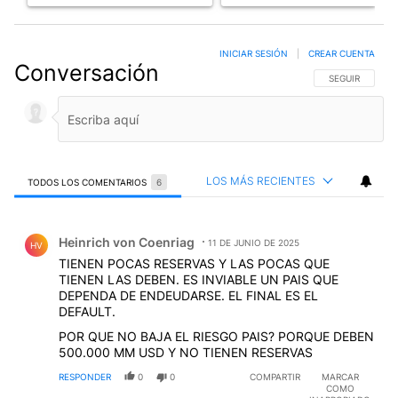
INICIAR SESIÓN
|
CREAR CUENTA
Conversación
SIGA ESTA CO
SEGUIR
LOS MÁS RECIENTES
TODOS LOS COMENTARIOS
6
Todos los comentarios
Comentario de Heinrich von Coenriag.
Heinrich von Coenriag
11 DE JUNIO DE 2025
HV
TIENEN POCAS RESERVAS Y LAS POCAS QUE
TIENEN LAS DEBEN. ES INVIABLE UN PAIS QUE
DEPENDA DE ENDEUDARSE. EL FINAL ES EL
DEFAULT.
POR QUE NO BAJA EL RIESGO PAIS? PORQUE DEBEN
500.000 MM USD Y NO TIENEN RESERVAS
RESPONDER
0
0
COMPARTIR
MARCAR
COMO