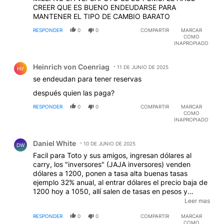
CREER QUE ES BUENO ENDEUDARSE PARA
MANTENER EL TIPO DE CAMBIO BARATO
RESPONDER
0
0
COMPARTIR
MARCAR
COMO
INAPROPIADO
Comentario de Heinrich von Coenriag.
Heinrich von Coenriag
11 DE JUNIO DE 2025
HV
se endeudan para tener reservas
después quien las paga?
RESPONDER
0
0
COMPARTIR
MARCAR
COMO
INAPROPIADO
Comentario de Daniel White.
Daniel White
10 DE JUNIO DE 2025
DW
Facil para Toto y sus amigos, ingresan dólares al
carry, los "inversores" (JAJA inversores) venden
dólares a 1200, ponen a tasa alta buenas tasas
ejemplo 32% anual, al entrar dólares el precio baja de
1200 hoy a 1050, allí salen de tasas en pesos y
compran dólares a 1050, (son unos genios de la
Leer mas
maldad para fundir un país), así ganan con los pesos
RESPONDER
0
0
COMPARTIR
MARCAR
mas intereses y con la baja provocada por el ingreso
COMO