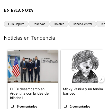
EN ESTA NOTA
Luis Caputo
Reservas
Dólares
Banco Central
Tesor
Noticias en Tendencia
Este listado muestra los artículos con más comentarios en los últim
Un artículo de tendencia con el título "El FBI desembarcó en Arge
Un artículo de tendencia con e
El FBI desembarcó en
Micky Vainilla y un fenómeno
Argentina con la idea de
barroso
blindar l...
5 comentarios
2 comentarios