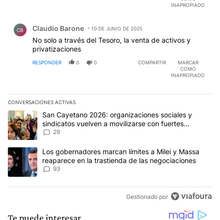
que ellos mismos hacen, el dólar por alta demanda
INAPROPIADO
vuelve a subir ejemplo 1300, viene una nueva oleada
Comentario de Claudio Barone.
venden dólares a 1300, cambian por pesos y los
Claudio Barone
ponen en tasas y así así así hasta que se acaba y nos
10 DE JUNIO DE 2025
CB
acaba. Que cerca estamos del 2001 o tal vez sea
No solo a través del Tesoro, la venta de activos y
peor.
privatizaciones
RESPONDER
0
0
COMPARTIR
MARCAR
COMO
INAPROPIADO
CONVERSACIONES ACTIVAS
Este listado muestra los artículos con más comentarios en los últim
Un artículo de tendencia con el título "San Cayetano 2026: organi
San Cayetano 2026: organizaciones sociales y
sindicatos vuelven a movilizarse con fuertes
reclamos al Gobierno
29
Un artículo de tendencia con el título "Los gobernadores marcan l
Los gobernadores marcan límites a Milei y Massa
reaparece en la trastienda de las negociaciones
93
Gestionado por