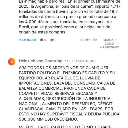
Es inimaginable pero real: En el primer cuatrimestre de
2025, la Argentina, el "país de la carne", importó 4.717
toneladas de carne bovina, por un valor total de 18,7
millones de dólares, a un precio promedio cercano a
los 4.000 dólares por tonelada, en su mayoría, de
Brasil, que se posicionó como el principal país de
origen de estas compras
RESPONDER
0
0
COMPARTIR
MARCAR
COMO
INAPROPIADO
Comentario de Heinrich von Coenriag.
Heinrich von Coenriag
11 DE JUNIO DE 2025
HV
ARA TODOS LOS ARGENTINOS DE CUALQUIER
PARTIDO POLÍTICO EL ENEMIGO ES CAPUTO Y SU
EQUIPO: DÓLAR PLATA DULCE, LLUVIA DE
IMPORTACIONES, BAJA DEL CONSUMO, CAÍDA DE
BALANZA COMERCIAL, PROFUNDA CAÍDA DE
COMPETITIVIDAD, RESERVAS ESCASAS Y
ALQUILADAS, DESTRUCCIÓN DE LA INDUSTRIA
NACIONAL, AUMENTO DEL DESEMPLEO, DÉFICIT
CUASIFISCAL CAMUFLADO EN LAS LECAPS, POR
ESTO NO HAY SUPERÁVIT FISCAL Y DEUDA PUBLICA
500.000 MM USD CRECIENDO.
MILEI NO LA VE. CAPUTO SE LO FUMO. LE HACE