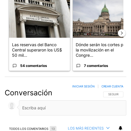
Un artículo de tendencia con el título "Las reservas del Banco 
Un artículo de tendencia con e
Las reservas del Banco
Dónde serán los cortes por
Central superaron los US$
la movilización en el
50 mil...
Congre...
54 comentarios
7 comentarios
INICIAR SESIÓN
|
CREAR CUENTA
Conversación
SIGA ESTA CO
SEGUIR
LOS MÁS RECIENTES
TODOS LOS COMENTARIOS
13