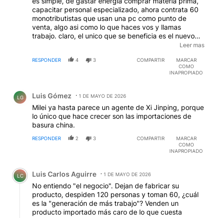
es simple, de gastar energia comprar materia prima,
capacitar personal especializado, ahora contrata 60
monotributistas que usan una pc como punto de
venta, algo asi como lo que haces vos y llamas
trabajo. claro, el unico que se beneficia es el nuevo
empresario, porque no tiene riesgo, no tienen gastos,
Leer mas
solo es un vulgar importador con marca propia,
RESPONDER
4
3
COMPARTIR
MARCAR
cuando termines la secundaria te muestro la
COMO
diferencia., y a eso llaman exito, si solo por un
INAPROPIADO
segundo entendieras la filosofia del pais donde el
Comentario de Luis Gómez.
verdadero sungria vivio no postearias semejante
Luis Gómez
ignorancia con orgullo como lo hacer
1 DE MAYO DE 2026
LG
Milei ya hasta parece un agente de Xi Jinping, porque
lo único que hace crecer son las importaciones de
basura china.
RESPONDER
2
3
COMPARTIR
MARCAR
COMO
INAPROPIADO
Comentario de Luis Carlos Aguirre.
Luis Carlos Aguirre
1 DE MAYO DE 2026
LC
No entiendo "el negocio". Dejan de fabricar su
producto, despiden 120 personas y toman 60, ¿cuál
es la "generación de más trabajo"? Venden un
producto importado más caro de lo que cuesta