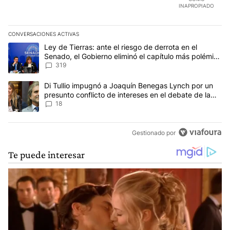
INAPROPIADO
CONVERSACIONES ACTIVAS
Este listado muestra los artículos con más comentarios en los últim
Un artículo de tendencia con el título "Ley de Tierras: ante el ri
Ley de Tierras: ante el riesgo de derrota en el
Senado, el Gobierno eliminó el capítulo más polémico
del proyecto
319
Un artículo de tendencia con el título "Di Tullio impugnó a Joaqu
Di Tullio impugnó a Joaquín Benegas Lynch por un
presunto conflicto de intereses en el debate de la
Ley de Tierras
18
Gestionado por