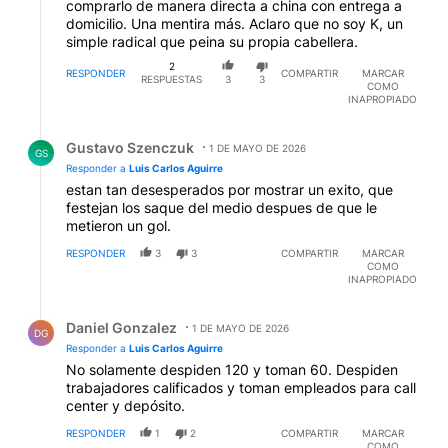
comprarlo de manera directa a china con entrega a
domicilio. Una mentira más. Aclaro que no soy K, un
simple radical que peina su propia cabellera.
2
RESPONDER
COMPARTIR
MARCAR
RESPUESTAS
3
3
COMO
INAPROPIADO
Respuesta de Gustavo Szenczuk.
Gustavo Szenczuk
1 DE MAYO DE 2026
GS
Responder a
Luis Carlos Aguirre
estan tan desesperados por mostrar un exito, que
festejan los saque del medio despues de que le
metieron un gol.
RESPONDER
3
3
COMPARTIR
MARCAR
COMO
INAPROPIADO
Respuesta de Daniel Gonzalez.
Daniel Gonzalez
1 DE MAYO DE 2026
DG
Responder a
Luis Carlos Aguirre
No solamente despiden 120 y toman 60. Despiden
trabajadores calificados y toman empleados para call
center y depósito.
RESPONDER
1
2
COMPARTIR
MARCAR
COMO