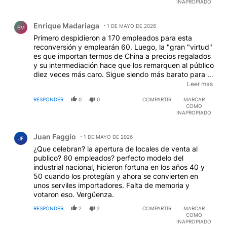
INAPROPIADO
Comentario de Enrique Madariaga.
Enrique Madariaga
1 DE MAYO DE 2026
EM
Primero despidieron a 170 empleados para esta
reconversión y emplearán 60. Luego, la "gran "virtud"
es que importan termos de China a precios regalados
y su intermediación hace que los remarquen al público
diez veces más caro. Sigue siendo más barato para el
que tiene la suerte de viajar o comprarse el famoso
Leer mas
termo de acero inoxidable Stanley por plataforma de
RESPONDER
0
0
COMPARTIR
MARCAR
comercio electrónico que también se fabrican en
COMO
China y Malasia.
INAPROPIADO
Comentario de Juan Faggio.
Juan Faggio
1 DE MAYO DE 2026
JF
¿Que celebran? la apertura de locales de venta al
publico? 60 empleados? perfecto modelo del
industrial nacional, hicieron fortuna en los años 40 y
50 cuando los protegían y ahora se convierten en
unos serviles importadores. Falta de memoria y
votaron eso. Vergüenza.
RESPONDER
2
2
COMPARTIR
MARCAR
COMO
INAPROPIADO