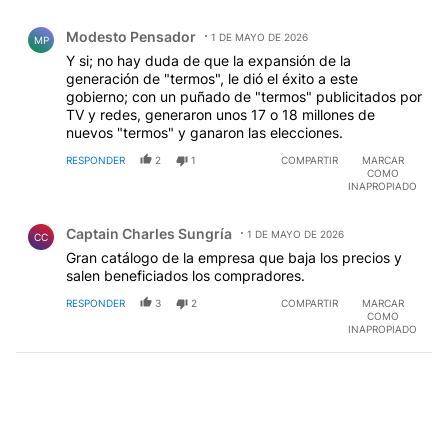
Comentario de Modesto Pensador.
Modesto Pensador
1 DE MAYO DE 2026
MP
Y si; no hay duda de que la expansión de la
generación de "termos", le dió el éxito a este
gobierno; con un puñado de "termos" publicitados por
TV y redes, generaron unos 17 o 18 millones de
nuevos "termos" y ganaron las elecciones.
RESPONDER
2
1
COMPARTIR
MARCAR
COMO
INAPROPIADO
Comentario de Captain Charles Sungría.
Captain Charles Sungría
1 DE MAYO DE 2026
CC
Gran catálogo de la empresa que baja los precios y
salen beneficiados los compradores.
RESPONDER
3
2
COMPARTIR
MARCAR
COMO
INAPROPIADO