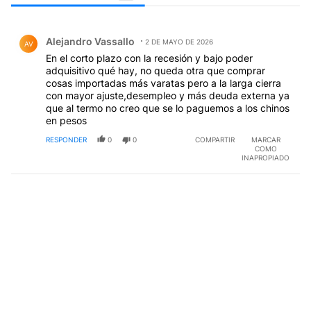
Todos los comentarios
Comentario de Alejandro Vassallo.
Alejandro Vassallo
2 DE MAYO DE 2026
AV
En el corto plazo con la recesión y bajo poder
adquisitivo qué hay, no queda otra que comprar
cosas importadas más varatas pero a la larga cierra
con mayor ajuste,desempleo y más deuda externa ya
que al termo no creo que se lo paguemos a los chinos
en pesos
RESPONDER
0
0
COMPARTIR
MARCAR
COMO
INAPROPIADO