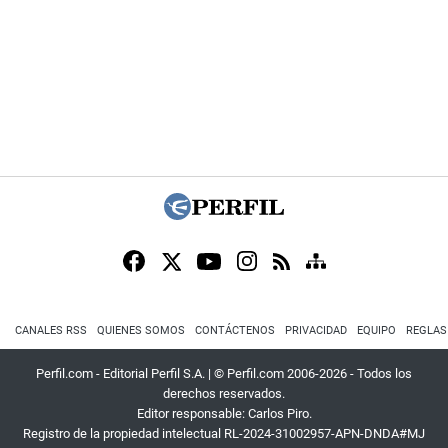
CANALES RSS
QUIENES SOMOS
CONTÁCTENOS
PRIVACIDAD
EQUIPO
REGLAS
Perfil.com - Editorial Perfil S.A.
| © Perfil.com 2006-2026 - Todos los
derechos reservados.
Editor responsable: Carlos Piro.
Registro de la propiedad intelectual RL-2024-31002957-APN-DNDA#MJ