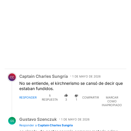
Comentario de Captain Charles Sungría.
Captain Charles Sungría
1 DE MAYO DE 2026
CC
No se entiende, el kirchnerismo se cansó de decir que
estaban fundidos.
1
RESPONDER
COMPARTIR
MARCAR
RESPUESTA
3
1
COMO
INAPROPIADO
Respuesta de Gustavo Szenczuk.
Gustavo Szenczuk
1 DE MAYO DE 2026
GS
Responder a
Captain Charles Sungría