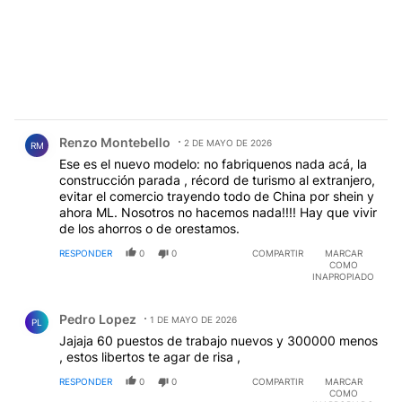
Comentario de Renzo Montebello.
Renzo Montebello
2 DE MAYO DE 2026
RM
Ese es el nuevo modelo: no fabriquenos nada acá, la
construcción parada , récord de turismo al extranjero,
evitar el comercio trayendo todo de China por shein y
ahora ML. Nosotros no hacemos nada!!!! Hay que vivir
de los ahorros o de orestamos.
RESPONDER
0
0
COMPARTIR
MARCAR
COMO
INAPROPIADO
Comentario de Pedro Lopez.
Pedro Lopez
1 DE MAYO DE 2026
PL
Jajaja 60 puestos de trabajo nuevos y 300000 menos
, estos libertos te agar de risa ,
RESPONDER
0
0
COMPARTIR
MARCAR
COMO