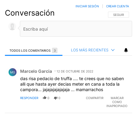
INICIAR SESIÓN
|
CREAR CUENTA
Conversación
SIGA ESTA CO
SEGUIR
LOS MÁS RECIENTES
TODOS LOS COMENTARIOS
3
Todos los comentarios
Comentario de Marcelo Garcia.
Marcelo Garcia
12 DE OCTUBRE DE 2022
MG
das risa pedacio de truffa .... te crees que no saben
alli que hasta ayer decias meter en cana a toda la
campora... jajajajajajajaja ... mamarrachos
RESPONDER
0
0
COMPARTIR
MARCAR
COMO
INAPROPIADO