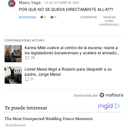
Manu Yaga
12 DE OCTUBRE DE 2022
MY
POR QUE NO SE QUEDA DIRECTAMENTE ALLA???
RESPONDER
0
0
COMPARTIR
MARCAR
COMO
INAPROPIADO
CONVERSACIONES ACTIVAS
Este listado muestra los artículos con más comentarios en los últim
Un artículo de tendencia con el título "Karina Milei vuelve al cen
Karina Milei vuelve al centro de la escena: reúne a
los legisladores bonaerenses y acelera el armado
para 2027
25
Un artículo de tendencia con el título "Lionel Messi llegó a Rosar
Lionel Messi llegó a Rosario para despedir a su
padre, Jorge Messi
9
Gestionado por