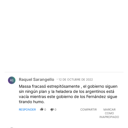
Comentario de Raquel Sarangello.
Raquel Sarangello
12 DE OCTUBRE DE 2022
RS
Massa fracasó estrepitósamente , el gobierno siguen
sin ningún plan y la heladera de los argentinos está
vacía mientras este gobierno de los Fernández sigue
tirando humo.
RESPONDER
0
0
COMPARTIR
MARCAR
COMO
INAPROPIADO
Comentario de Manu Yaga.