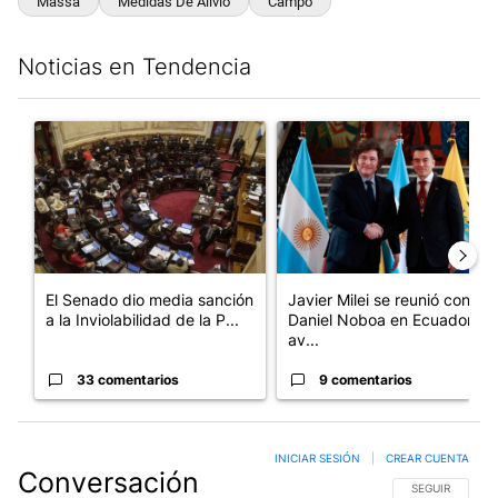
Massa
Medidas De Alivio
Campo
Noticias en Tendencia
Este listado muestra los artículos con más comentarios en los últim
Un artículo de tendencia con el título "El Senado dio media san
Un artículo de tendencia con e
El Senado dio media sanción
Javier Milei se reunió con
a la Inviolabilidad de la P...
Daniel Noboa en Ecuador y
av...
33 comentarios
9 comentarios
INICIAR SESIÓN
|
CREAR CUENTA
Conversación
SIGA ESTA CO
SEGUIR