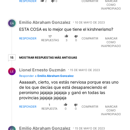
RESPONDER
2
0
COMPARTIR
MARCAR
COMO
INAPROPIADO
Comentario de Emilio Abraham Gonzalez.
Emilio Abraham Gonzalez
10 DE MAYO DE 2023
EA
ESTA COSA es lo mejor que tiene el kirshnerismo?
17
RESPONDER
COMPARTIR
MARCAR
RESPUESTAS
3
0
COMO
INAPROPIADO
15 respuestas más antiguas
MOSTRAR RESPUESTAS MÁS ANTIGUAS
15
Respuesta de Lionel Ernesto Guzmán.
Lionel Ernesto Guzmán
15 DE MAYO DE 2023
LE
Responder a
Emilio Abraham Gonzalez
Aaaaaah, cierto, vos estás nerviosa porque eras uno
de los que decías que está desapareciendo el
peronismo jajajaja jajajaja y ganó en todas las
provincias jajajaja jajajaja
1
RESPONDER
COMPARTIR
MARCAR
RESPUESTA
0
0
COMO
INAPROPIADO
Respuesta de Emilio Abraham Gonzalez.
Emilio Abraham Gonzalez
15 DE MAYO DE 2023
EA