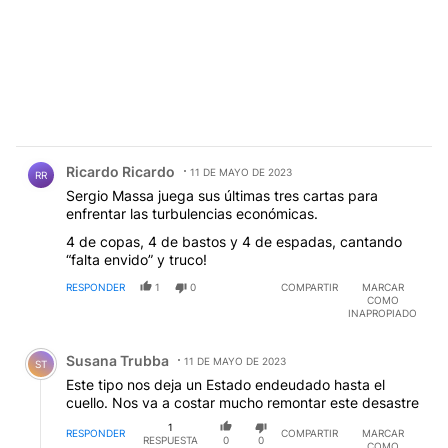
Comentario de Ricardo Ricardo.
Ricardo Ricardo
11 DE MAYO DE 2023
RR
Sergio Massa juega sus últimas tres cartas para
enfrentar las turbulencias económicas.
4 de copas, 4 de bastos y 4 de espadas, cantando
“falta envido” y truco!
RESPONDER
1
0
COMPARTIR
MARCAR
COMO
INAPROPIADO
Comentario de Susana Trubba.
Susana Trubba
11 DE MAYO DE 2023
ST
Este tipo nos deja un Estado endeudado hasta el
cuello. Nos va a costar mucho remontar este desastre
1
RESPONDER
COMPARTIR
MARCAR
RESPUESTA
0
0
COMO