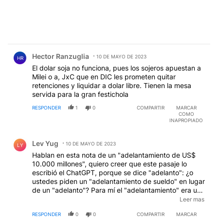
Comentario de Hector Ranzuglia.
Hector Ranzuglia
10 DE MAYO DE 2023
HR
El dolar soja no funciona, pues los sojeros apuestan a
Milei o a, JxC que en DIC les prometen quitar
retenciones y liquidar a dolar libre. Tienen la mesa
servida para la gran festichola
RESPONDER
1
0
COMPARTIR
MARCAR
COMO
INAPROPIADO
Comentario de Lev Yug.
Lev Yug
10 DE MAYO DE 2023
LY
Hablan en esta nota de un "adelantamiento de US$
10.000 millones", quiero creer que este pasaje lo
escribió el ChatGPT, porque se dice "adelanto": ¿o
ustedes piden un "adelantamiento de sueldo" en lugar
de un "adelanto"? Para mí el "adelantamiento" era una
maniobra peligrosa en las rutas, salvo que nos quieran
Leer mas
indicar el inminente rumbo de colisión con un
RESPONDER
0
0
COMPARTIR
MARCAR
metafórico camión que viene por la mano contraria.