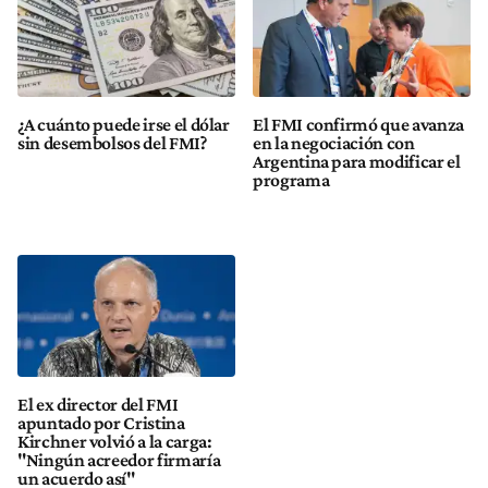
¿A cuánto puede irse el dólar
El FMI confirmó que avanza
sin desembolsos del FMI?
en la negociación con
Argentina para modificar el
programa
El ex director del FMI
apuntado por Cristina
Kirchner volvió a la carga:
"Ningún acreedor firmaría
un acuerdo así"