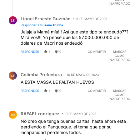
INAPROPIADO
Respuesta de Lionel Ernesto Guzmán.
Lionel Ernesto Guzmán
11 DE MAYO DE 2023
LE
Responder a
Susana Trubba
Jajajaja Mamá mía!!! Así que este tipo te endeudó???
Mirá vos!!! Yo pensé que los 57.000.000.000 de
dólares de Macri nos endeudó
RESPONDER
1
0
COMPARTIR
MARCAR
COMO
INAPROPIADO
Comentario de Colimba Prefectura.
Colimba Prefectura
10 DE MAYO DE 2023
CP
A ESTA MASSA LE FALTAN HUEVOS
RESPONDER
1
0
COMPARTIR
MARCAR
COMO
INAPROPIADO
Comentario de RAFAEL rodriguez.
RAFAEL rodriguez
10 DE MAYO DE 2023
RR
No creo que tenga buenas cartas, hasta ahora esta
perdiendo el Panqueque. el tema que por su
incapacidad perdemos todos.