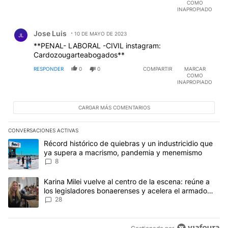
COMO
No sé que pasa con las terminaciones "-ción", "-sión",
INAPROPIADO
"-miento" y otras, cada vez aparecen más
Comentario de Jose Luis.
"neologismos" en los "medios", celosos custodios de
Jose Luis
la palabra, sin necesidad de entrar en las redes
10 DE MAYO DE 2023
JL
sociales para sufrir una lectura, generalmente de
**PENAL- LABORAL -CIVIL instagram:
comentarios de los usuarios muy mal redactados.
Cardozougarteabogados**
Pero el usuario es superado por el medio, como el
RESPONDER
0
0
COMPARTIR
MARCAR
maestro por el alumno (?).
COMO
INAPROPIADO
CARGAR MÁS COMENTARIOS
CONVERSACIONES ACTIVAS
Este listado muestra los artículos con más comentarios en los últim
Un artículo de tendencia con el título "Récord histórico de quie
Récord histórico de quiebras y un industricidio que
ya supera a macrismo, pandemia y menemismo
8
Un artículo de tendencia con el título "Karina Milei vuelve al cen
Karina Milei vuelve al centro de la escena: reúne a
los legisladores bonaerenses y acelera el armado
para 2027
28