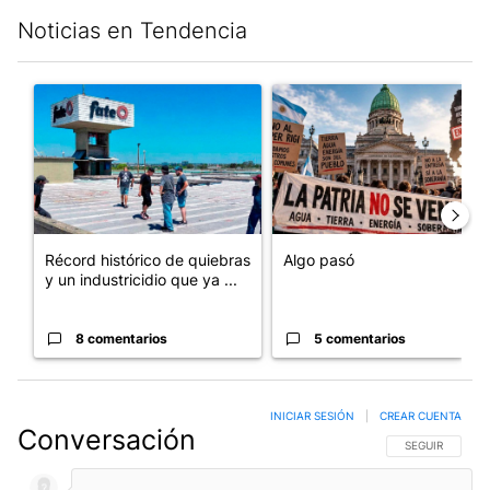
Noticias en Tendencia
Este listado muestra los artículos con más comentarios en los últim
Un artículo de tendencia con el título "Récord histórico de qu
Un artículo de tendencia con e
Récord histórico de quiebras
Algo pasó
y un industricidio que ya ...
8 comentarios
5 comentarios
INICIAR SESIÓN
|
CREAR CUENTA
Conversación
SIGA ESTA CO
SEGUIR