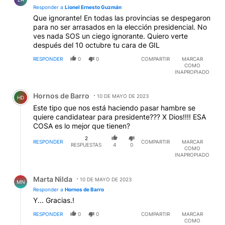
Responder a
Lionel Ernesto Guzmán
Que ignorante! En todas las provincias se despegaron
para no ser arrasados en la elección presidencial. No
ves nada SOS un ciego ignorante. Quiero verte
después del 10 octubre tu cara de GIL
RESPONDER
0
0
COMPARTIR
MARCAR
COMO
INAPROPIADO
Comentario de Hornos de Barro.
Hornos de Barro
10 DE MAYO DE 2023
HD
Este tipo que nos está haciendo pasar hambre se
quiere candidatear para presidente??? X Dios!!!! ESA
COSA es lo mejor que tienen?
2
RESPONDER
COMPARTIR
MARCAR
RESPUESTAS
4
0
COMO
INAPROPIADO
Respuesta de Marta Nilda.
Marta Nilda
10 DE MAYO DE 2023
MN
Responder a
Hornos de Barro
Y... Gracias.!
RESPONDER
0
0
COMPARTIR
MARCAR
COMO