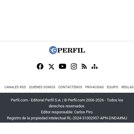
CANALES RSS
QUIENES SOMOS
CONTÁCTENOS
PRIVACIDAD
EQUIPO
REGLAS
Perfil.com - Editorial Perfil S.A.
| © Perfil.com 2006-2026 - Todos los
derechos reservados.
Editor responsable: Carlos Piro.
Registro de la propiedad intelectual RL-2024-31002957-APN-DNDA#MJ
Dirección:
California 2715
,
C1289ABI
,
CABA, Argentina
| Teléfono:
+54 9 11
3453 4567
| E-mail:
atencion@perfil.com