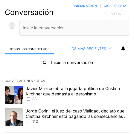
INICIAR SESIÓN
|
CREAR CUENTA
Conversación
SIGA ESTA CO
SEGUIR
LOS MÁS RECIENTES
TODOS LOS COMENTARIOS
Todos los comentarios
Inicie la conversación
CONVERSACIONES ACTIVAS
Este listado muestra los artículos con más comentarios en los últim
Un artículo de tendencia con el título "Javier Milei celebra la jug
Javier Milei celebra la jugada política de Cristina
Kirchner que desgasta al peronismo
88
Un artículo de tendencia con el título "Jorge Gorini, el juez del
Jorge Gorini, el juez del caso Vialidad, declaró que
Cristina Kirchner está pagando las consecuencias de
cometer "un delito comprobado"
112