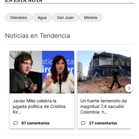
Glaciares
Agua
San Juan
Minería
Noticias en Tendencia
Este listado muestra los artículos con más comentarios en los últim
Un artículo de tendencia con el título "Javier Milei celebra la 
Un artículo de tendencia con 
Javier Milei celebra la
Un fuerte terremoto de
jugada política de Cristina
magnitud 7,4 sacudió
Kir...
Colombia: h...
87 comentarios
27 comentarios