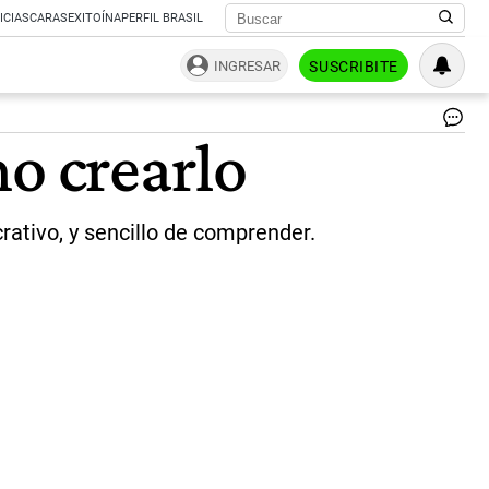
ICIAS
CARAS
EXITOÍNA
PERFIL BRASIL
INGRESAR
SUSCRIBITE
NF
mo crearlo
|
Ag
Sh
ativo, y sencillo de comprender.