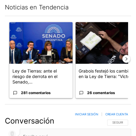
Noticias en Tendencia
Este listado muestra los artículos con más comentarios en los últim
Un artículo de tendencia con el título "Ley de Tierras: ante el 
Un artículo de tendencia con e
Ley de Tierras: ante el
Grabois festejó los cambios
riesgo de derrota en el
en la Ley de Tierra: "Victo...
Senado,...
281 comentarios
26 comentarios
INICIAR SESIÓN
|
CREAR CUENTA
Conversación
SIGA ESTA CO
SEGUIR