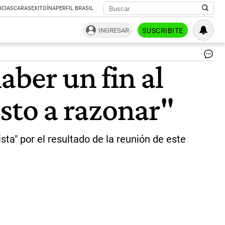
ICIAS
CARAS
EXITOÍNA
PERFIL BRASIL
INGRESAR
SUSCRIBITE
Jav
ber un fin al
Ma
qui
|
esto a razonar"
Té
a" por el resultado de la reunión de este