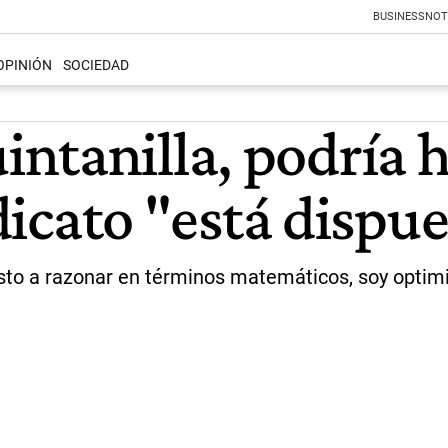
BUSINESS
NOT
OPINIÓN
SOCIEDAD
tanilla, podría ha
ndicato "está dispu
to a razonar en términos matemáticos, soy optimist