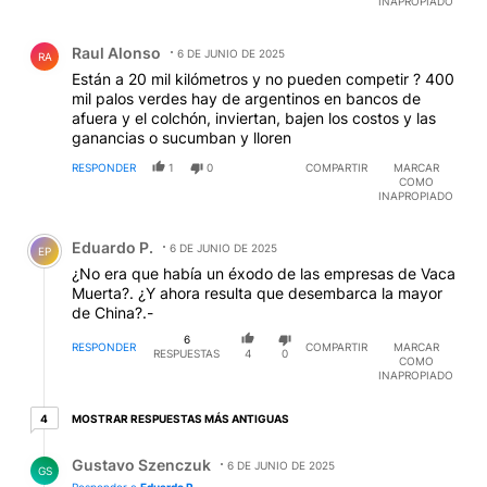
INAPROPIADO
Comentario de Raul Alonso.
Raul Alonso
6 DE JUNIO DE 2025
RA
Están a 20 mil kilómetros y no pueden competir ? 400
mil palos verdes hay de argentinos en bancos de
afuera y el colchón, inviertan, bajen los costos y las
ganancias o sucumban y lloren
RESPONDER
1
0
COMPARTIR
MARCAR
COMO
INAPROPIADO
Comentario de Eduardo P..
Eduardo P.
6 DE JUNIO DE 2025
EP
¿No era que había un éxodo de las empresas de Vaca
Muerta?. ¿Y ahora resulta que desembarca la mayor
de China?.-
6
RESPONDER
COMPARTIR
MARCAR
RESPUESTAS
4
0
COMO
INAPROPIADO
4 respuestas más antiguas
MOSTRAR RESPUESTAS MÁS ANTIGUAS
4
Respuesta de Gustavo Szenczuk.
Gustavo Szenczuk
6 DE JUNIO DE 2025
GS