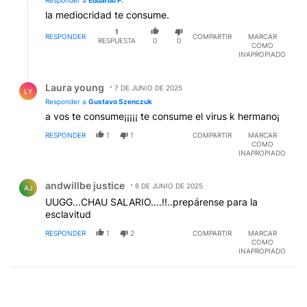
Responder a
Eduardo P.
la mediocridad te consume.
1
RESPONDER
COMPARTIR
MARCAR
RESPUESTA
0
0
COMO
INAPROPIADO
Respuesta de Laura young.
Laura young
7 DE JUNIO DE 2025
LY
Responder a
Gustavo Szenczuk
a vos te consume¡¡¡¡¡ te consume el virus k hermano¡
RESPONDER
1
1
COMPARTIR
MARCAR
COMO
INAPROPIADO
Comentario de andwillbe justice.
andwillbe justice
6 DE JUNIO DE 2025
AJ
UUGG...CHAU SALARIO....!!..prepárense para la
esclavitud
RESPONDER
1
2
COMPARTIR
MARCAR
COMO
INAPROPIADO