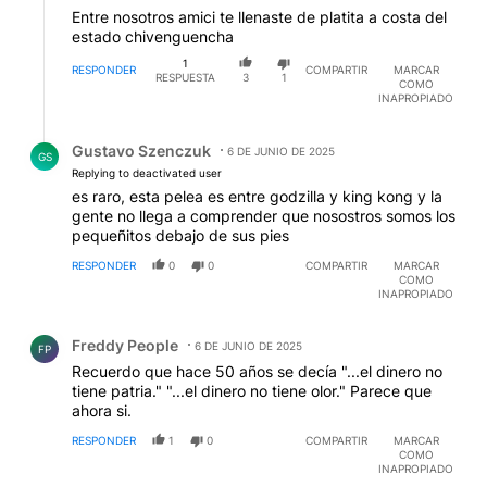
Entre nosotros amici te llenaste de platita a costa del
estado chivenguencha
1
RESPONDER
COMPARTIR
MARCAR
RESPUESTA
3
1
COMO
INAPROPIADO
Respuesta de Gustavo Szenczuk.
Gustavo Szenczuk
6 DE JUNIO DE 2025
GS
Replying to deactivated user
es raro, esta pelea es entre godzilla y king kong y la
gente no llega a comprender que nosostros somos los
pequeñitos debajo de sus pies
RESPONDER
0
0
COMPARTIR
MARCAR
COMO
INAPROPIADO
Comentario de Freddy People.
Freddy People
6 DE JUNIO DE 2025
FP
Recuerdo que hace 50 años se decía "...el dinero no
tiene patria." "...el dinero no tiene olor." Parece que
ahora si.
RESPONDER
1
0
COMPARTIR
MARCAR
COMO
INAPROPIADO