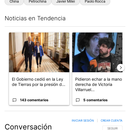
China
Petrochina
Javier Milei
Paolo Rocca
Noticias en Tendencia
Este listado muestra los artículos con más comentarios en los últim
Un artículo de tendencia con el título "El Gobierno cedió en la
Un artículo de tendencia con e
El Gobierno cedió en la Ley
Pidieron echar a la mano
de Tierras por la presión d...
derecha de Victoria
Villarruel...
143 comentarios
5 comentarios
INICIAR SESIÓN
|
CREAR CUENTA
Conversación
SIGA ESTA CO
SEGUIR