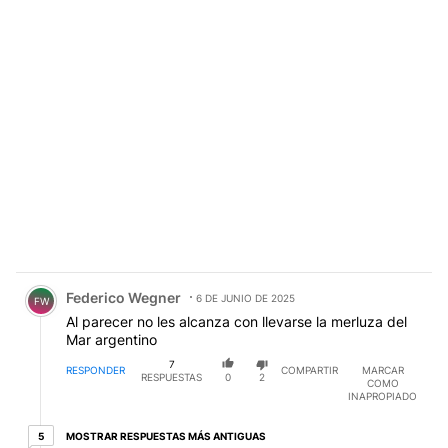
Comentario de Federico Wegner.
Federico Wegner
6 DE JUNIO DE 2025
FW
Al parecer no les alcanza con llevarse la merluza del
Mar argentino
7
RESPONDER
COMPARTIR
MARCAR
RESPUESTAS
0
2
COMO
INAPROPIADO
5 respuestas más antiguas
MOSTRAR RESPUESTAS MÁS ANTIGUAS
5