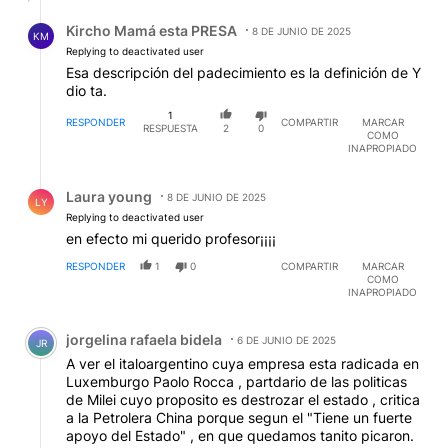
Respuesta de Kircho Mamá esta PRESA.
Kircho Mamá esta PRESA
8 DE JUNIO DE 2025
KM
Replying to deactivated user
Esa descripción del padecimiento es la definición de Y
dio ta.
1
RESPONDER
COMPARTIR
MARCAR
RESPUESTA
2
0
COMO
INAPROPIADO
Respuesta de Laura young.
Laura young
8 DE JUNIO DE 2025
LY
Replying to deactivated user
en efecto mi querido profesor¡¡¡¡
RESPONDER
1
0
COMPARTIR
MARCAR
COMO
INAPROPIADO
Comentario de jorgelina rafaela bidela.
jorgelina rafaela bidela
6 DE JUNIO DE 2025
JR
A ver el italoargentino cuya empresa esta radicada en
Luxemburgo Paolo Rocca , partdario de las politicas
de Milei cuyo proposito es destrozar el estado , critica
a la Petrolera China porque segun el "Tiene un fuerte
apoyo del Estado" , en que quedamos tanito picaron.