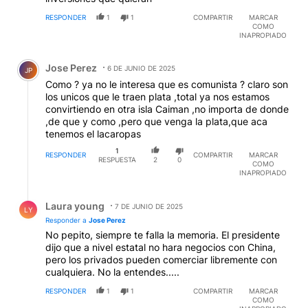
RESPONDER
1
1
COMPARTIR
MARCAR
COMO
INAPROPIADO
Comentario de Jose Perez.
Jose Perez
6 DE JUNIO DE 2025
JP
Como ? ya no le interesa que es comunista ? claro son
los unicos que le traen plata ,total ya nos estamos
convirtiendo en otra isla Caiman ,no importa de donde
,de que y como ,pero que venga la plata,que aca
tenemos el lacaropas
1
RESPONDER
COMPARTIR
MARCAR
RESPUESTA
2
0
COMO
INAPROPIADO
Respuesta de Laura young.
Laura young
7 DE JUNIO DE 2025
LY
Responder a
Jose Perez
No pepito, siempre te falla la memoria. El presidente
dijo que a nivel estatal no hara negocios con China,
pero los privados pueden comerciar libremente con
cualquiera. No la entendes.....
RESPONDER
1
1
COMPARTIR
MARCAR
COMO