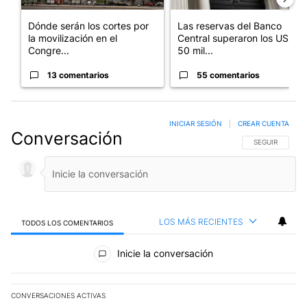
Dónde serán los cortes por
Las reservas del Banco
la movilización en el
Central superaron los US$
Congre...
50 mil...
13 comentarios
55 comentarios
INICIAR SESIÓN
|
CREAR CUENTA
Conversación
SIGA ESTA CO
SEGUIR
LOS MÁS RECIENTES
TODOS LOS COMENTARIOS
Todos los comentarios
Inicie la conversación
CONVERSACIONES ACTIVAS
Este listado muestra los artículos con más comentarios en los últim