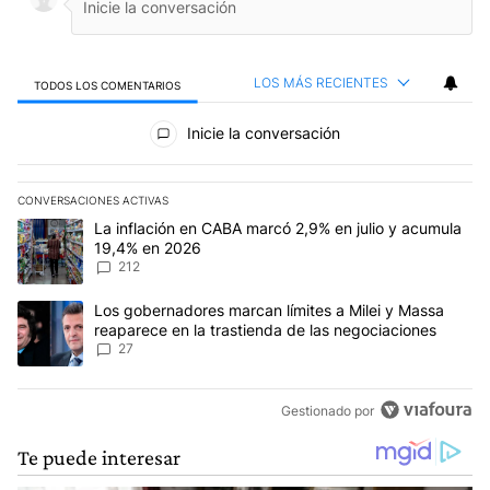
LOS MÁS RECIENTES
TODOS LOS COMENTARIOS
Todos los comentarios
Inicie la conversación
CONVERSACIONES ACTIVAS
Este listado muestra los artículos con más comentarios en los últim
Un artículo de tendencia con el título "La inflación en CABA marc
La inflación en CABA marcó 2,9% en julio y acumula
19,4% en 2026
212
Un artículo de tendencia con el título "Los gobernadores marcan l
Los gobernadores marcan límites a Milei y Massa
reaparece en la trastienda de las negociaciones
27
Gestionado por