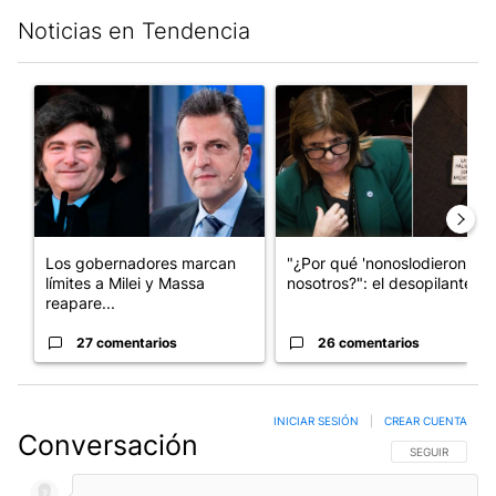
Noticias en Tendencia
Este listado muestra los artículos con más comentarios en los últim
Un artículo de tendencia con el título "Los gobernadores marcan
Un artículo de tendencia con e
Los gobernadores marcan
"¿Por qué 'nonoslodieron' a
límites a Milei y Massa
nosotros?": el desopilante ...
reapare...
27 comentarios
26 comentarios
INICIAR SESIÓN
|
CREAR CUENTA
Conversación
SIGA ESTA CO
SEGUIR