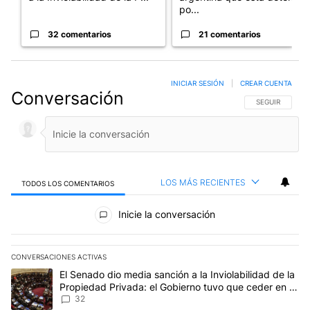
po...
32 comentarios
21 comentarios
INICIAR SESIÓN
|
CREAR CUENTA
Conversación
SIGA ESTA CO
SEGUIR
LOS MÁS RECIENTES
TODOS LOS COMENTARIOS
Todos los comentarios
Inicie la conversación
CONVERSACIONES ACTIVAS
Este listado muestra los artículos con más comentarios en los últim
Un artículo de tendencia con el título "El Senado dio media sanci
El Senado dio media sanción a la Inviolabilidad de la
Propiedad Privada: el Gobierno tuvo que ceder en la
Ley del Manejo del Fuego
32