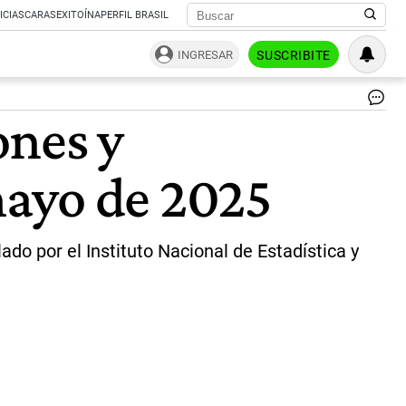
ICIAS
CARAS
EXITOÍNA
PERFIL BRASIL
INGRESAR
SUSCRIBITE
An
ones y
|
Ce
Per
mayo de 2025
ado por el Instituto Nacional de Estadística y