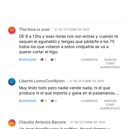
Comentario de The time is over.
The time is over
27 DE OCTUBRE DE 2025
TT
DE 8 a 12hs y esas horas nos son extras y cuando te
saquen el aguinaldo y tengas que jubilarte a los 75
todos los que votaron a estos vndpatria se va a
querer cortar el higo.
RESPONDER
1
1
COMPARTIR
MARCAR
COMO
INAPROPIADO
Comentario de Liberto LomoConNylon.
Liberto LomoConNylon
27 DE OCTUBRE DE 2025
LL
Muy lindo todo pero nadie vende nada, ni el que
produce ni el que importa y gana en el pasamanos....
RESPONDER
0
0
COMPARTIR
MARCAR
COMO
INAPROPIADO
Comentario de Claudio Antonio Barone.
Claudio Antonio Barone
27 DE OCTUBRE DE 2025
CA
Un gran desafío para la política, llevará tiempo y