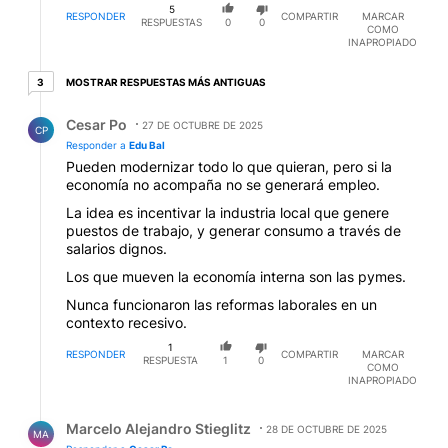
5
RESPONDER
COMPARTIR
MARCAR
RESPUESTAS
0
0
COMO
INAPROPIADO
3 respuestas más antiguas
MOSTRAR RESPUESTAS MÁS ANTIGUAS
3
Respuesta de Cesar Po.
Cesar Po
27 DE OCTUBRE DE 2025
CP
Responder a
Edu Bal
Pueden modernizar todo lo que quieran, pero si la
economía no acompaña no se generará empleo.
La idea es incentivar la industria local que genere
puestos de trabajo, y generar consumo a través de
salarios dignos.
Los que mueven la economía interna son las pymes.
Nunca funcionaron las reformas laborales en un
contexto recesivo.
1
RESPONDER
COMPARTIR
MARCAR
RESPUESTA
1
0
COMO
INAPROPIADO
Respuesta de Marcelo Alejandro Stieglitz.
Marcelo Alejandro Stieglitz
28 DE OCTUBRE DE 2025
MA