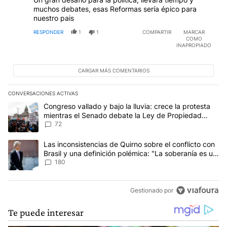
muchos debates, esas Reformas sería épico para
nuestro pais
RESPONDER
1
1
COMPARTIR
MARCAR
COMO
INAPROPIADO
CARGAR MÁS COMENTARIOS
CONVERSACIONES ACTIVAS
Este listado muestra los artículos con más comentarios en los últim
Un artículo de tendencia con el título "Congreso vallado y bajo la
Congreso vallado y bajo la lluvia: crece la protesta
mientras el Senado debate la Ley de Propiedad
Privada
72
Un artículo de tendencia con el título "Las inconsistencias de Qui
Las inconsistencias de Quirno sobre el conflicto con
Brasil y una definición polémica: "La soberanía es un
concepto antiguo"
180
Gestionado por