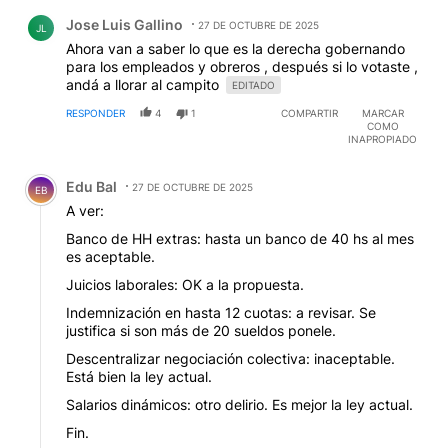
Comentario de Jose Luis Gallino.
Jose Luis Gallino
27 DE OCTUBRE DE 2025
JL
Ahora van a saber lo que es la derecha gobernando
para los empleados y obreros , después si lo votaste ,
andá a llorar al campito
EDITADO
RESPONDER
4
1
COMPARTIR
MARCAR
COMO
INAPROPIADO
Comentario de Edu Bal.
Edu Bal
27 DE OCTUBRE DE 2025
EB
A ver:
Banco de HH extras: hasta un banco de 40 hs al mes
es aceptable.
Juicios laborales: OK a la propuesta.
Indemnización en hasta 12 cuotas: a revisar. Se
justifica si son más de 20 sueldos ponele.
Descentralizar negociación colectiva: inaceptable.
Está bien la ley actual.
Salarios dinámicos: otro delirio. Es mejor la ley actual.
Fin.