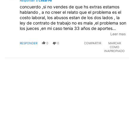
Responder a
Cesar Po
concuerdo ,si no vendes de que hs extras estamos
hablando , a no creer el relato que el problema es el
costo laboral, los abusos estan de los dos lados , la
ley de contrato de trabajo no es mala ,el problema son
los jueces ,en mi caso tenia 33 años de aportes
,cuando presento los recibos de una agencia de
Leer mas
trabajo de los años 86 y 87 esos anos tengo los
RESPONDER
0
0
COMPARTIR
MARCAR
recibos con descuentos jubilatorios depositados en el
COMO
banco nacion y en anses no figuran , anses no me los
INAPROPIADO
reconoce ,la empresa esa JOB Service no existe mas
,a quien le reclamas , en esa epoca no existia lo que
entragan hoy como reconocimiento de aportes y
servicios , y uno ni se le ocurria ir al anses a ver si
estaban los aportes ,