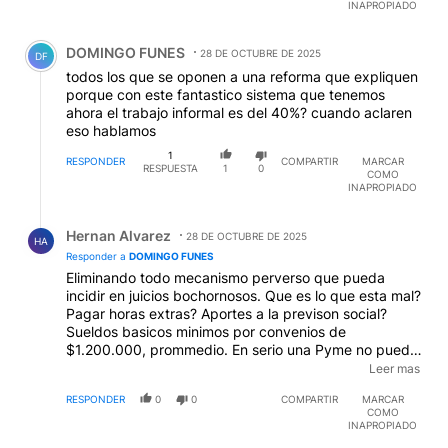
INAPROPIADO
Comentario de DOMINGO FUNES.
DOMINGO FUNES
28 DE OCTUBRE DE 2025
DF
todos los que se oponen a una reforma que expliquen
porque con este fantastico sistema que tenemos
ahora el trabajo informal es del 40%? cuando aclaren
eso hablamos
1
RESPONDER
COMPARTIR
MARCAR
RESPUESTA
1
0
COMO
INAPROPIADO
Respuesta de Hernan Alvarez.
Hernan Alvarez
28 DE OCTUBRE DE 2025
HA
Responder a
DOMINGO FUNES
Eliminando todo mecanismo perverso que pueda
incidir en juicios bochornosos. Que es lo que esta mal?
Pagar horas extras? Aportes a la previson social?
Sueldos basicos minimos por convenios de
$1.200.000, prommedio. En serio una Pyme no puede
pagar sueldos de 800 dolares? que no alcanzan para
Leer mas
nada. Por pagar esos salariso se funden? Lo pregunto
RESPONDER
0
0
COMPARTIR
MARCAR
genuinamente, sin ironias.
EDITADO
COMO
INAPROPIADO