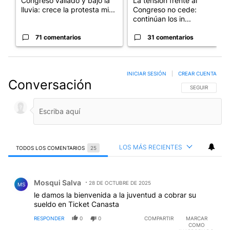
Congreso vallado y bajo la
La tensión frente al
lluvia: crece la protesta mi...
Congreso no cede:
continúan los in...
71 comentarios
31 comentarios
INICIAR SESIÓN
|
CREAR CUENTA
Conversación
SIGA ESTA CO
SEGUIR
LOS MÁS RECIENTES
TODOS LOS COMENTARIOS
25
Todos los comentarios
Comentario de Mosqui Salva.
Mosqui Salva
28 DE OCTUBRE DE 2025
MS
le damos la bienvenida a la juventud a cobrar su
sueldo en Ticket Canasta
RESPONDER
0
0
COMPARTIR
MARCAR
COMO