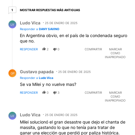
1 respuesta más antiguas
MOSTRAR RESPUESTAS MÁS ANTIGUAS
1
Respuesta de Ludo Vica.
Ludo Vica
25 DE ENERO DE 2025
LV
Responder a
DANY SAVINO
En Argentina obvio, en el país de la condenada seguro
que no.
RESPONDER
2
0
COMPARTIR
MARCAR
COMO
INAPROPIADO
Respuesta de Gustavo papada.
Gustavo papada
25 DE ENERO DE 2025
GP
Responder a
Ludo Vica
Se va Milei y no vuelve mas?
RESPONDER
0
3
COMPARTIR
MARCAR
COMO
INAPROPIADO
Comentario de Ludo Vica.
Ludo Vica
25 DE ENERO DE 2025
LV
Milei solucionó el gran desastre que dejo el chanta de
massita, gastando lo que no tenía para tratar de
ganar una elección que perdió por paliza histórica.