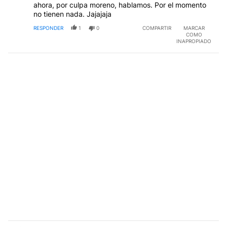
ahora, por culpa moreno, hablamos. Por el momento
no tienen nada. Jajajaja
RESPONDER
1
0
COMPARTIR
MARCAR
COMO
INAPROPIADO
Comentario de Henry Ford.