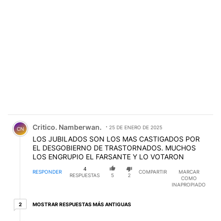
Comentario de Critico. Namberwan..
Critico. Namberwan.
25 DE ENERO DE 2025
CN
LOS JUBILADOS SON LOS MAS CASTIGADOS POR
EL DESGOBIERNO DE TRASTORNADOS. MUCHOS
LOS ENGRUPIO EL FARSANTE Y LO VOTARON
4
RESPONDER
COMPARTIR
MARCAR
RESPUESTAS
5
2
COMO
INAPROPIADO
2 respuestas más antiguas
MOSTRAR RESPUESTAS MÁS ANTIGUAS
2
Respuesta de Ludo Vica.