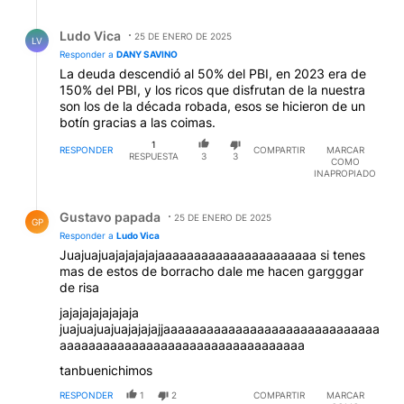
Respuesta de Ludo Vica.
Ludo Vica
25 DE ENERO DE 2025
LV
Responder a
DANY SAVINO
La deuda descendió al 50% del PBI, en 2023 era de
150% del PBI, y los ricos que disfrutan de la nuestra
son los de la década robada, esos se hicieron de un
botín gracias a las coimas.
1
RESPONDER
COMPARTIR
MARCAR
RESPUESTA
3
3
COMO
INAPROPIADO
Respuesta de Gustavo papada.
Gustavo papada
25 DE ENERO DE 2025
GP
Responder a
Ludo Vica
Juajuajuajajajajajaaaaaaaaaaaaaaaaaaaaaa si tenes
mas de estos de borracho dale me hacen gargggar
de risa
jajajajajajajaja
juajuajuajuajajajajjaaaaaaaaaaaaaaaaaaaaaaaaaaaaaa
aaaaaaaaaaaaaaaaaaaaaaaaaaaaaaaaaa
tanbuenichimos
RESPONDER
1
2
COMPARTIR
MARCAR