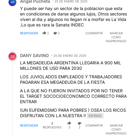
Angel Pucheta
25 DE ENERO DE 2025
AP
Y puede ser hay un sector de la poblacion que esta
en condiciones de darse algunos lujos, Otros sectores
viven al dia y algunos no llegan ni a morfar es La Vida
.Lo que es rara la Sanata INDEC
RESPONDER
2
2
COMPARTIR
MARCAR
COMO
INAPROPIADO
Comentario de DANY SAVINO.
DANY SAVINO
25 DE ENERO DE 2025
DS
LA MEGADEUDA ARGENTINA LLEGARIA A 900 MIL
MILLONES DE USD PARA 2030
LOS JUVIOLADOS EMPLEADOS Y TRABAJADORES
PAGARAN ESA MEGADEUDA DE LA FIESTA
A LA QUE NO FUERON INVITADOS POR NO TENER
EL TARGET SOCOCIOECONOMICO CORRECTO PARA
ENTRAR
(UN EUFEMIDSMO PARA POBRES ) OSEA LOS RICOS
DISFRUTAN CON LA NUESTRA !!
EDITADO
2
RESPONDER
COMPARTIR
MARCAR
RESPUESTAS
3
2
COMO
INAPROPIADO