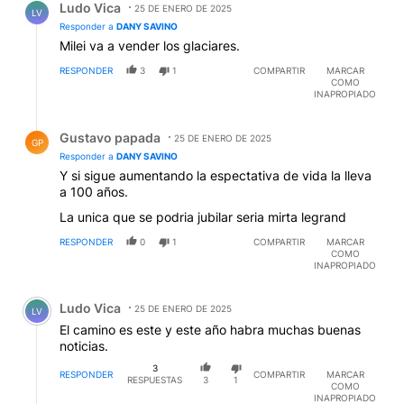
Ludo Vica
25 DE ENERO DE 2025
LV
Responder a
DANY SAVINO
Milei va a vender los glaciares.
RESPONDER
3
1
COMPARTIR
MARCAR
COMO
INAPROPIADO
Respuesta de Gustavo papada.
Gustavo papada
25 DE ENERO DE 2025
GP
Responder a
DANY SAVINO
Y si sigue aumentando la espectativa de vida la lleva
a 100 años.
La unica que se podria jubilar seria mirta legrand
RESPONDER
0
1
COMPARTIR
MARCAR
COMO
INAPROPIADO
Comentario de Ludo Vica.
Ludo Vica
25 DE ENERO DE 2025
LV
El camino es este y este año habra muchas buenas
noticias.
3
RESPONDER
COMPARTIR
MARCAR
RESPUESTAS
3
1
COMO
INAPROPIADO