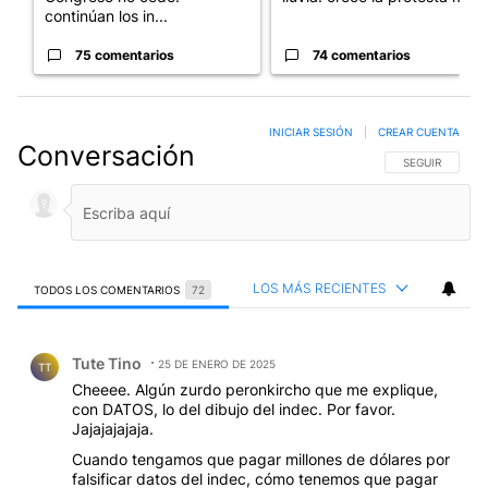
continúan los in...
75 comentarios
74 comentarios
INICIAR SESIÓN
|
CREAR CUENTA
Conversación
SIGA ESTA CO
SEGUIR
LOS MÁS RECIENTES
TODOS LOS COMENTARIOS
72
Todos los comentarios
Comentario de Tute Tino.
Tute Tino
25 DE ENERO DE 2025
TT
Cheeee. Algún zurdo peronkircho que me explique,
con DATOS, lo del dibujo del indec. Por favor.
Jajajajajaja.
Cuando tengamos que pagar millones de dólares por
falsificar datos del indec, cómo tenemos que pagar