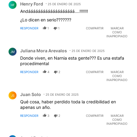
Henry Ford
25 DE ENERO DE 2025
HF
Andááááááááááááááááááá....!!!!!!!
¿Lo dicen en serio???????
RESPONDER
1
1
COMPARTIR
MARCAR
COMO
INAPROPIADO
Comentario de Juliana Mora Arevalos.
Juliana Mora Arevalos
25 DE ENERO DE 2025
JM
Donde viven, en Narnia esta gente??? Es una estafa
procedimental
RESPONDER
4
2
COMPARTIR
MARCAR
COMO
INAPROPIADO
Comentario de Juan Solo.
Juan Solo
25 DE ENERO DE 2025
JS
Qué cosa, haber perdido toda la credibilidad en
apenas un año.
RESPONDER
3
2
COMPARTIR
MARCAR
COMO
INAPROPIADO
Comentario de Angel Pucheta.