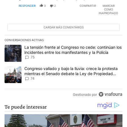
RESPONDER
3
2
COMPARTIR
MARCAR
COMO
INAPROPIADO
CARGAR MÁS COMENTARIOS
CONVERSACIONES ACTIVAS
Este listado muestra los artículos con más comentarios en los últim
Un artículo de tendencia con el título "La tensión frente al Congre
La tensión frente al Congreso no cede: continúan los
incidentes entre los manifestantes y la Policía
75
Un artículo de tendencia con el título "Congreso vallado y bajo la
Congreso vallado y bajo la lluvia: crece la protesta
mientras el Senado debate la Ley de Propiedad
Privada
74
Gestionado por