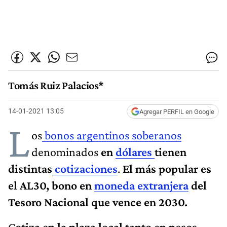
Tomás Ruiz Palacios*
14-01-2021 13:05
Agregar PERFIL en Google
L
os
bonos argentinos soberanos
denominados
en
dólares
tienen
distintas
cotizaciones
.
El más popular es
el AL30, bono en
moneda extranjera
del
Tesoro Nacional que vence en 2030.
C
otiza en la plaza local tanto en pesos